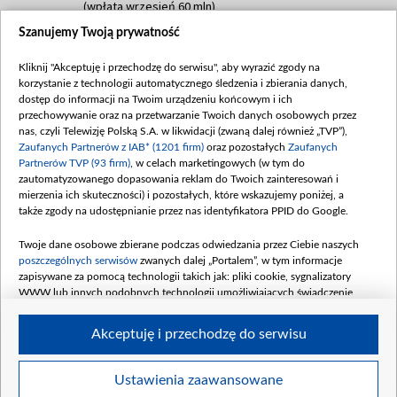
(wpłata wrzesień 60 mln)
Szanujemy Twoją prywatność
Dofinansowanie 635 783 051,21 PLN
Data podpisania umowy: WRZESIEŃ 2025
Kliknij "Akceptuję i przechodzę do serwisu", aby wyrazić zgody na
(wpłata wrzesień 100 mln, październik 350
korzystanie z technologii automatycznego śledzenia i zbierania danych,
mln, listopad 265 mln)
dostęp do informacji na Twoim urządzeniu końcowym i ich
przechowywanie oraz na przetwarzanie Twoich danych osobowych przez
Dofinansowanie 48 862 000,00 PLN
nas, czyli Telewizję Polską S.A. w likwidacji (zwaną dalej również „TVP”),
Data podpisania umowy: GRUDZIEŃ 2025
Zaufanych Partnerów z IAB* (1201 firm)
oraz pozostałych
Zaufanych
(wpłata grudzień 60,548 mln)
Partnerów TVP (93 firm)
, w celach marketingowych (w tym do
zautomatyzowanego dopasowania reklam do Twoich zainteresowań i
Dofinansowanie 900 000 000,00 PLN
mierzenia ich skuteczności) i pozostałych, które wskazujemy poniżej, a
Data podpisania umowy: LUTY 2026 (wpłata
także zgody na udostępnianie przez nas identyfikatora PPID do Google.
26 lutego 80 mln, 4 marca 370 mln,
8
kwiecień 180 mln, 7 maja 180 mln, 8
Twoje dane osobowe zbierane podczas odwiedzania przez Ciebie naszych
czerwca 90 mln)
poszczególnych serwisów
zwanych dalej „Portalem”, w tym informacje
zapisywane za pomocą technologii takich jak: pliki cookie, sygnalizatory
Dofinansowanie 250 000 000,00 PLN
WWW lub innych podobnych technologii umożliwiających świadczenie
Data podpisania umowy LIPIEC 2026 (wpłata
dopasowanych i bezpiecznych usług, personalizację treści oraz reklam,
udostępnianie funkcji mediów społecznościowych oraz analizowanie ruchu
4 sierpnia 250 mln
Akceptuję i przechodzę do serwisu
w Internecie.
Twoje dane osobowe zbierane podczas odwiedzania przez Ciebie
Ustawienia zaawansowane
poszczególnych serwisów
na Portalu, takie jak adresy IP, identyfikatory