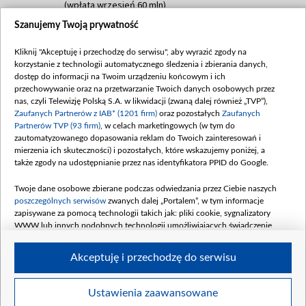
(wpłata wrzesień 60 mln)
Szanujemy Twoją prywatność
Dofinansowanie 635 783 051,21 PLN
Data podpisania umowy: WRZESIEŃ 2025
Kliknij "Akceptuję i przechodzę do serwisu", aby wyrazić zgody na
(wpłata wrzesień 100 mln, październik 350
korzystanie z technologii automatycznego śledzenia i zbierania danych,
mln, listopad 265 mln)
dostęp do informacji na Twoim urządzeniu końcowym i ich
przechowywanie oraz na przetwarzanie Twoich danych osobowych przez
Dofinansowanie 48 862 000,00 PLN
nas, czyli Telewizję Polską S.A. w likwidacji (zwaną dalej również „TVP”),
Data podpisania umowy: GRUDZIEŃ 2025
Zaufanych Partnerów z IAB* (1201 firm)
oraz pozostałych
Zaufanych
(wpłata grudzień 60,548 mln)
Partnerów TVP (93 firm)
, w celach marketingowych (w tym do
zautomatyzowanego dopasowania reklam do Twoich zainteresowań i
Dofinansowanie 900 000 000,00 PLN
mierzenia ich skuteczności) i pozostałych, które wskazujemy poniżej, a
Data podpisania umowy: LUTY 2026 (wpłata
także zgody na udostępnianie przez nas identyfikatora PPID do Google.
26 lutego 80 mln, 4 marca 370 mln,
8
kwiecień 180 mln, 7 maja 180 mln, 8
Twoje dane osobowe zbierane podczas odwiedzania przez Ciebie naszych
czerwca 90 mln)
poszczególnych serwisów
zwanych dalej „Portalem”, w tym informacje
zapisywane za pomocą technologii takich jak: pliki cookie, sygnalizatory
Dofinansowanie 250 000 000,00 PLN
WWW lub innych podobnych technologii umożliwiających świadczenie
Data podpisania umowy LIPIEC 2026 (wpłata
dopasowanych i bezpiecznych usług, personalizację treści oraz reklam,
udostępnianie funkcji mediów społecznościowych oraz analizowanie ruchu
4 sierpnia 250 mln
Akceptuję i przechodzę do serwisu
w Internecie.
Twoje dane osobowe zbierane podczas odwiedzania przez Ciebie
Ustawienia zaawansowane
poszczególnych serwisów
na Portalu, takie jak adresy IP, identyfikatory