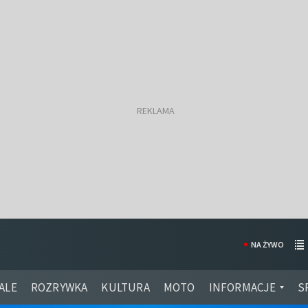
NA ŻYWO
ALE
ROZRYWKA
KULTURA
MOTO
INFORMACJE
S