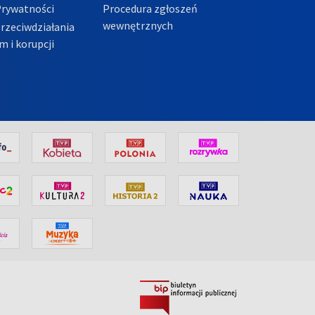
Prywatności
Procedura zgłoszeń
wewnętrznych
przeciwdziałania
m i korupcji