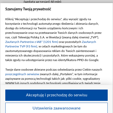
(wpłata wrzesień 60 mln)
Szanujemy Twoją prywatność
Dofinansowanie 635 783 051,21 PLN
Data podpisania umowy: WRZESIEŃ 2025
Kliknij "Akceptuję i przechodzę do serwisu", aby wyrazić zgody na
(wpłata wrzesień 100 mln, październik 350
korzystanie z technologii automatycznego śledzenia i zbierania danych,
mln, listopad 265 mln)
dostęp do informacji na Twoim urządzeniu końcowym i ich
przechowywanie oraz na przetwarzanie Twoich danych osobowych przez
Dofinansowanie 48 862 000,00 PLN
nas, czyli Telewizję Polską S.A. w likwidacji (zwaną dalej również „TVP”),
Data podpisania umowy: GRUDZIEŃ 2025
Zaufanych Partnerów z IAB* (1201 firm)
oraz pozostałych
Zaufanych
(wpłata grudzień 60,548 mln)
Partnerów TVP (93 firm)
, w celach marketingowych (w tym do
zautomatyzowanego dopasowania reklam do Twoich zainteresowań i
Dofinansowanie 900 000 000,00 PLN
mierzenia ich skuteczności) i pozostałych, które wskazujemy poniżej, a
Data podpisania umowy: LUTY 2026 (wpłata
także zgody na udostępnianie przez nas identyfikatora PPID do Google.
26 lutego 80 mln, 4 marca 370 mln,
8
kwiecień 180 mln, 7 maja 180 mln, 8
Twoje dane osobowe zbierane podczas odwiedzania przez Ciebie naszych
czerwca 90 mln)
poszczególnych serwisów
zwanych dalej „Portalem”, w tym informacje
zapisywane za pomocą technologii takich jak: pliki cookie, sygnalizatory
Dofinansowanie 250 000 000,00 PLN
WWW lub innych podobnych technologii umożliwiających świadczenie
Data podpisania umowy LIPIEC 2026 (wpłata
dopasowanych i bezpiecznych usług, personalizację treści oraz reklam,
udostępnianie funkcji mediów społecznościowych oraz analizowanie ruchu
4 sierpnia 250 mln
Akceptuję i przechodzę do serwisu
w Internecie.
Twoje dane osobowe zbierane podczas odwiedzania przez Ciebie
Ustawienia zaawansowane
poszczególnych serwisów
na Portalu, takie jak adresy IP, identyfikatory