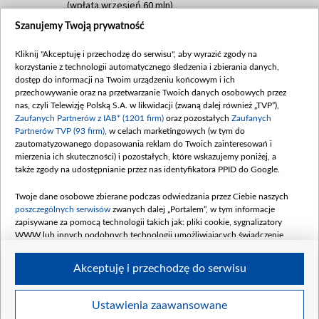
(wpłata wrzesień 60 mln)
Szanujemy Twoją prywatność
Dofinansowanie 635 783 051,21 PLN
Data podpisania umowy: WRZESIEŃ 2025
Kliknij "Akceptuję i przechodzę do serwisu", aby wyrazić zgody na
(wpłata wrzesień 100 mln, październik 350
korzystanie z technologii automatycznego śledzenia i zbierania danych,
mln, listopad 265 mln)
dostęp do informacji na Twoim urządzeniu końcowym i ich
przechowywanie oraz na przetwarzanie Twoich danych osobowych przez
Dofinansowanie 48 862 000,00 PLN
nas, czyli Telewizję Polską S.A. w likwidacji (zwaną dalej również „TVP”),
Data podpisania umowy: GRUDZIEŃ 2025
Zaufanych Partnerów z IAB* (1201 firm)
oraz pozostałych
Zaufanych
(wpłata grudzień 60,548 mln)
Partnerów TVP (93 firm)
, w celach marketingowych (w tym do
zautomatyzowanego dopasowania reklam do Twoich zainteresowań i
Dofinansowanie 900 000 000,00 PLN
mierzenia ich skuteczności) i pozostałych, które wskazujemy poniżej, a
Data podpisania umowy: LUTY 2026 (wpłata
także zgody na udostępnianie przez nas identyfikatora PPID do Google.
26 lutego 80 mln, 4 marca 370 mln,
8
kwiecień 180 mln, 7 maja 180 mln, 8
Twoje dane osobowe zbierane podczas odwiedzania przez Ciebie naszych
czerwca 90 mln)
poszczególnych serwisów
zwanych dalej „Portalem”, w tym informacje
zapisywane za pomocą technologii takich jak: pliki cookie, sygnalizatory
Dofinansowanie 250 000 000,00 PLN
WWW lub innych podobnych technologii umożliwiających świadczenie
Data podpisania umowy LIPIEC 2026 (wpłata
dopasowanych i bezpiecznych usług, personalizację treści oraz reklam,
udostępnianie funkcji mediów społecznościowych oraz analizowanie ruchu
4 sierpnia 250 mln
Akceptuję i przechodzę do serwisu
w Internecie.
Twoje dane osobowe zbierane podczas odwiedzania przez Ciebie
Ustawienia zaawansowane
poszczególnych serwisów
na Portalu, takie jak adresy IP, identyfikatory