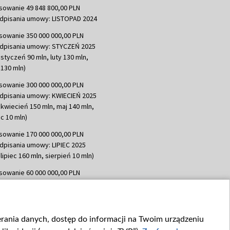
sowanie 49 848 800,00 PLN
dpisania umowy: LISTOPAD 2024
sowanie 350 000 000,00 PLN
dpisania umowy: STYCZEŃ 2025
 styczeń 90 mln, luty 130 mln,
130 mln)
sowanie 300 000 000,00 PLN
dpisania umowy: KWIECIEŃ 2025
 kwiecień 150 mln, maj 140 mln,
c 10 mln)
sowanie 170 000 000,00 PLN
dpisania umowy: LIPIEC 2025
lipiec 160 mln, sierpień 10 mln)
sowanie 60 000 000,00 PLN
dpisania umowy: SIERPIEŃ 2025
 wrzesień 60 mln)
sowanie 635 783 051,21 PLN
ierania danych, dostęp do informacji na Twoim urządzeniu
dpisania umowy: WRZESIEŃ 2025