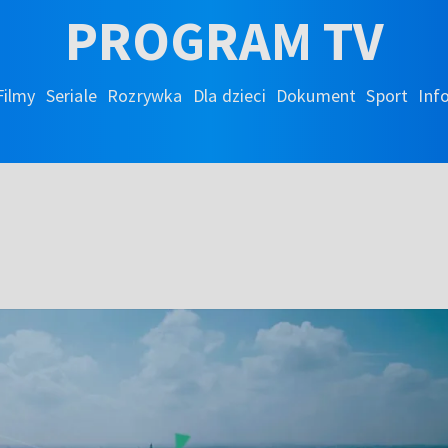
PROGRAM TV
Filmy
Seriale
Rozrywka
Dla dzieci
Dokument
Sport
Inf