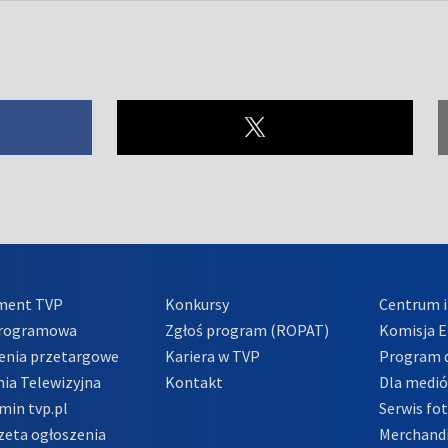
ment TVP
Konkursy
Centrum i
Programowa
Zgłoś program (ROPAT)
Komisja E
enia przetargowe
Kariera w TVP
Program d
ia Telewizyjna
Kontakt
Dla medi
min tvp.pl
Serwis fo
zeta ogłoszenia
Merchandi