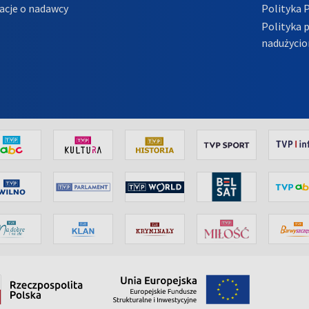
acje o nadawcy
Polityka 
Polityka 
nadużycio