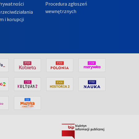
Prywatności
Procedura zgłoszeń
wewnętrznych
przeciwdziałania
m i korupcji