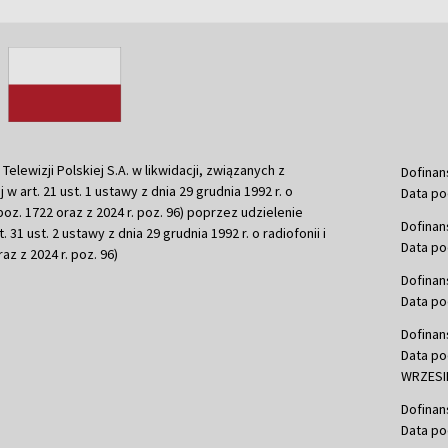
ewizji Polskiej S.A. w likwidacji, związanych z
Dofinan
j w art. 21 ust. 1 ustawy z dnia 29 grudnia 1992 r. o
Data po
r. poz. 1722 oraz z 2024 r. poz. 96) poprzez udzielenie
Dofinan
 31 ust. 2 ustawy z dnia 29 grudnia 1992 r. o radiofonii i
Data po
raz z 2024 r. poz. 96)
Dofinan
Data po
Dofinan
Data po
WRZESIE
Dofinan
Data po