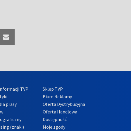
nformacji TVP
Sklep TVP
tyki
Biuro Reklamy
la prasy
Oferta Dystrybucyjna
ów
Oferta Handlowa
tograficzny
Dostępność
sing (znaki)
Moje zgody