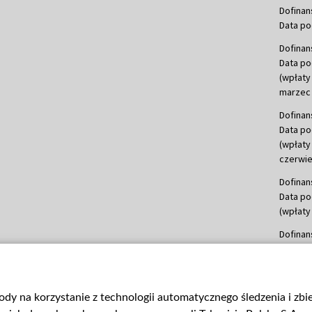
Dofinan
Data po
Dofinan
Data po
(wpłaty
marzec 
Dofinan
Data po
(wpłaty
czerwie
Dofinan
Data po
(wpłaty 
Dofinan
Data po
(wpłata
Dofinan
gody na korzystanie z technologii automatycznego śledzenia i zb
Data po