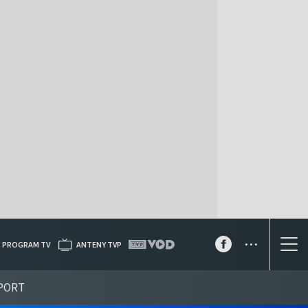
...
PROGRAM TV
ANTENY TVP
PORT