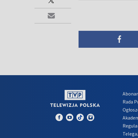
Abona
Rada 
Ogłosz
Akadem
Regula
Telega