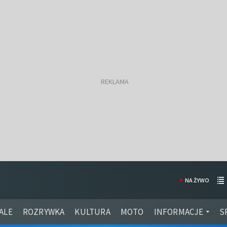
NA ŻYWO
ALE
ROZRYWKA
KULTURA
MOTO
INFORMACJE
S