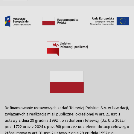
Dofinansowanie ustawowych zadań Telewizji Polskiej S.A. w likwidacji,
związanych z realizacją misji publicznej określonej w art. 21 ust. 1
ustawy z dnia 29 grudnia 1992 r. o radiofonii i telewizji (Dz. U. z 2022 r.
poz. 1722 oraz z 2024 r. poz. 96) poprzez udzielenie dotacji celowej, o
której mowa w art. 31 ust. 2 ustawy z dnia 29 grudnia 1992 r. o