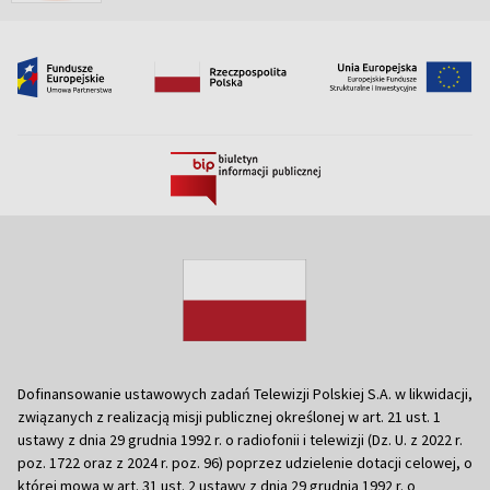
Dofinansowanie ustawowych zadań Telewizji Polskiej S.A. w likwidacji,
związanych z realizacją misji publicznej określonej w art. 21 ust. 1
ustawy z dnia 29 grudnia 1992 r. o radiofonii i telewizji (Dz. U. z 2022 r.
poz. 1722 oraz z 2024 r. poz. 96) poprzez udzielenie dotacji celowej, o
której mowa w art. 31 ust. 2 ustawy z dnia 29 grudnia 1992 r. o