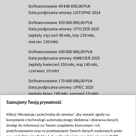
Dofinansowanie 49 848 800,00 PLN
Data podpisania umowy: LISTOPAD 2024
Dofinansowanie 350 000 000,00 PLN
Data podpisania umowy: STYCZEŃ 2025
(wpłaty styczeń 90 mln, luty 130 mln,
marzec 130 mln)
Dofinansowanie 300 000 000,00 PLN
Data podpisania umowy: KWIECIEŃ 2025
(wpłaty kwiecień 150 mln, maj 140 mln,
czerwiec 10 mln)
Dofinansowanie 170 000 000,00 PLN
Data podpisania umowy: LIPIEC 2025
(wpłaty lipiec 160 mln, sierpień 10 mln)
Szanujemy Twoją prywatność
Dofinansowanie 60 000 000,00 PLN
Data podpisania umowy: SIERPIEŃ 2025
Kliknij "Akceptuję i przechodzę do serwisu", aby wyrazić zgody na
(wpłata wrzesień 60 mln)
korzystanie z technologii automatycznego śledzenia i zbierania danych,
Dofinansowanie 635 783 051,21 PLN
dostęp do informacji na Twoim urządzeniu końcowym i ich
przechowywanie oraz na przetwarzanie Twoich danych osobowych przez
Data podpisania umowy: WRZESIEŃ 2025