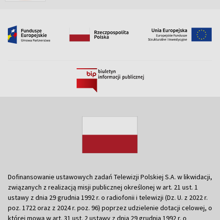
Dofinansowanie ustawowych zadań Telewizji Polskiej S.A. w likwidacji,
związanych z realizacją misji publicznej określonej w art. 21 ust. 1
ustawy z dnia 29 grudnia 1992 r. o radiofonii i telewizji (Dz. U. z 2022 r.
poz. 1722 oraz z 2024 r. poz. 96) poprzez udzielenie dotacji celowej, o
której mowa w art. 31 ust. 2 ustawy z dnia 29 grudnia 1992 r. o