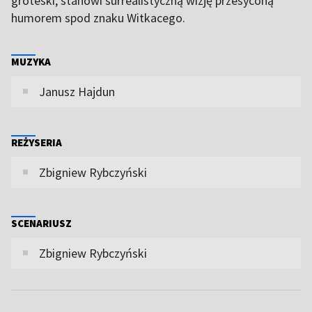
groteski, stanowi surrealistyczną wizję przesyconą
humorem spod znaku Witkacego.
MUZYKA
Janusz Hajdun
REŻYSERIA
Zbigniew Rybczyński
SCENARIUSZ
Zbigniew Rybczyński