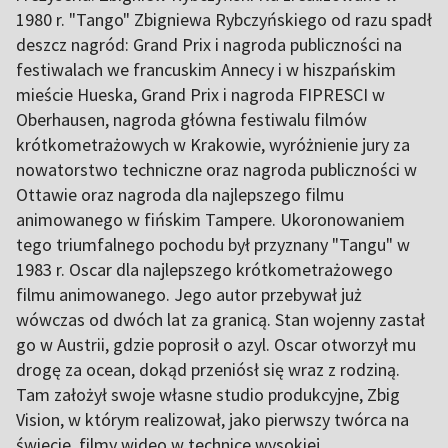
1980 r. "Tango" Zbigniewa Rybczyńskiego od razu spadł
deszcz nagród: Grand Prix i nagroda publiczności na
festiwalach we francuskim Annecy i w hiszpańskim
mieście Hueska, Grand Prix i nagroda FIPRESCI w
Oberhausen, nagroda główna festiwalu filmów
krótkometrażowych w Krakowie, wyróżnienie jury za
nowatorstwo techniczne oraz nagroda publiczności w
Ottawie oraz nagroda dla najlepszego filmu
animowanego w fińskim Tampere. Ukoronowaniem
tego triumfalnego pochodu był przyznany "Tangu" w
1983 r. Oscar dla najlepszego krótkometrażowego
filmu animowanego. Jego autor przebywał już
wówczas od dwóch lat za granicą. Stan wojenny zastał
go w Austrii, gdzie poprosił o azyl. Oscar otworzył mu
drogę za ocean, dokąd przeniósł się wraz z rodziną.
Tam założył swoje własne studio produkcyjne, Zbig
Vision, w którym realizował, jako pierwszy twórca na
świecie, filmy wideo w technice wysokiej