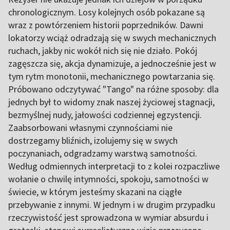
chronologicznym. Losy kolejnych osób pokazane są
wraz z powtórzeniem historii poprzedników. Dawni
lokatorzy wciąż odradzają się w swych mechanicznych
ruchach, jakby nic wokół nich się nie działo. Pokój
zagęszcza się, akcja dynamizuje, a jednocześnie jest w
tym rytm monotonii, mechanicznego powtarzania się.
Próbowano odczytywać "Tango" na różne sposoby: dla
jednych był to widomy znak naszej życiowej stagnacji,
bezmyślnej nudy, jałowości codziennej egzystencji.
Zaabsorbowani własnymi czynnościami nie
dostrzegamy bliźnich, izolujemy się w swych
poczynaniach, odgradzamy warstwą samotności.
Według odmiennych interpretacji to z kolei rozpaczliwe
wołanie o chwilę intymności, spokoju, samotności w
świecie, w którym jesteśmy skazani na ciągłe
przebywanie z innymi. W jednym i w drugim przypadku
rzeczywistość jest sprowadzona w wymiar absurdu i