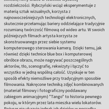
rozdzielczości. Rybczyński wciąż eksperymentuje z
materią sztuk wizualnych, korzysta z
najnowocześniejszych technologii elektronicznych,
skutecznie przełamując bariery oddzielające tradycyjnie
rozumianą twórczość filmową od wideo artu. W swoich
późniejszych filmach artysta korzysta ze
skonstruowanego przez siebie systemu
komputerowego sterowania kamerą. Dzięki temu, jak
również dzięki technice blue box i komputerowej
obróbce obrazu, może nagrywać poszczególnych
aktorów, tło, scenografię, rekwizyty i łączyć to
wszystko w jedną wspólną całość. Uzyskuje w ten
sposób efekty niemożliwe przy tradycyjnym sposobie
filmowania. Nakręcone techniką zdjęć kombinowanych
(materiał filmowy i fotograficzny poddawany
zabiegom animacyjnym) "Tango" to historia pewnego
pokoju, w którym przez lata mieszka wielu lokatorów.
Reżyser nie ukazuje jednak ich dziejów w porządku