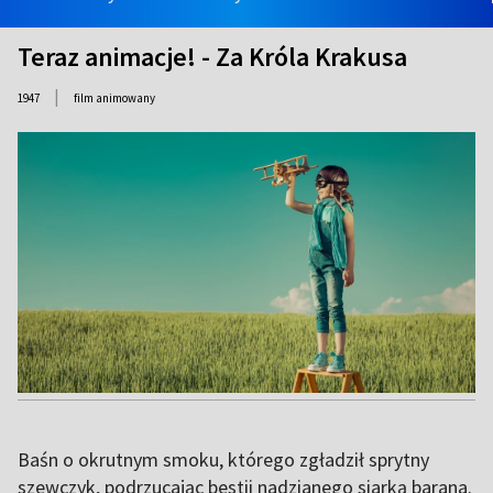
Teraz animacje! - Za Króla Krakusa
|
1947
film animowany
Baśn o okrutnym smoku, którego zgładził sprytny
szewczyk, podrzucając bestii nadzianego siarką barana.