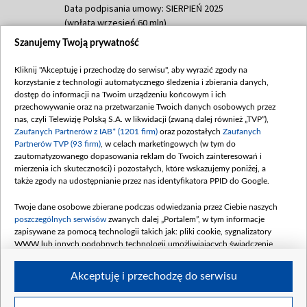
Data podpisania umowy: SIERPIEŃ 2025
(wpłata wrzesień 60 mln)
Szanujemy Twoją prywatność
Dofinansowanie 635 783 051,21 PLN
Data podpisania umowy: WRZESIEŃ 2025
Kliknij "Akceptuję i przechodzę do serwisu", aby wyrazić zgody na
(wpłata wrzesień 100 mln, październik 350
korzystanie z technologii automatycznego śledzenia i zbierania danych,
mln, listopad 265 mln)
dostęp do informacji na Twoim urządzeniu końcowym i ich
przechowywanie oraz na przetwarzanie Twoich danych osobowych przez
Dofinansowanie 48 862 000,00 PLN
nas, czyli Telewizję Polską S.A. w likwidacji (zwaną dalej również „TVP”),
Data podpisania umowy: GRUDZIEŃ 2025
Zaufanych Partnerów z IAB* (1201 firm)
oraz pozostałych
Zaufanych
(wpłata grudzień 60,548 mln)
Partnerów TVP (93 firm)
, w celach marketingowych (w tym do
zautomatyzowanego dopasowania reklam do Twoich zainteresowań i
Dofinansowanie 900 000 000,00 PLN
mierzenia ich skuteczności) i pozostałych, które wskazujemy poniżej, a
Data podpisania umowy: LUTY 2026 (wpłata
także zgody na udostępnianie przez nas identyfikatora PPID do Google.
26 lutego 80 mln, 4 marca 370 mln,
8
kwiecień 180 mln, 7 maja 180 mln, 8
Twoje dane osobowe zbierane podczas odwiedzania przez Ciebie naszych
czerwca 90 mln)
poszczególnych serwisów
zwanych dalej „Portalem”, w tym informacje
zapisywane za pomocą technologii takich jak: pliki cookie, sygnalizatory
Dofinansowanie 250 000 000,00 PLN
WWW lub innych podobnych technologii umożliwiających świadczenie
Data podpisania umowy LIPIEC 2026 (wpłata
dopasowanych i bezpiecznych usług, personalizację treści oraz reklam,
udostępnianie funkcji mediów społecznościowych oraz analizowanie ruchu
4 sierpnia 250 mln
Akceptuję i przechodzę do serwisu
w Internecie.