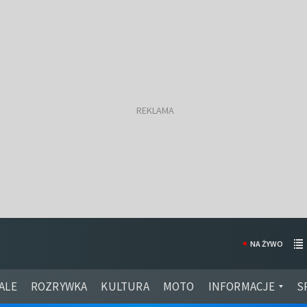
NA ŻYWO
ALE
ROZRYWKA
KULTURA
MOTO
INFORMACJE
S