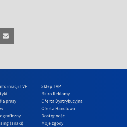
nformacji TVP
Sklep TVP
tyki
Biuro Reklamy
la prasy
Oferta Dystrybucyjna
ów
Oferta Handlowa
tograficzny
Dostępność
sing (znaki)
Moje zgody