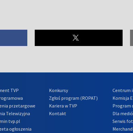
ment TVP
Konkursy
Centrum i
Programowa
Zgłoś program (ROPAT)
Komisja E
enia przetargowe
Kariera w TVP
Program d
ia Telewizyjna
Kontakt
Dla medi
min tvp.pl
Serwis fo
zeta ogłoszenia
Merchandi