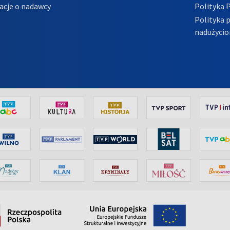
acje o nadawcy
Polityka 
Polityka 
nadużycio