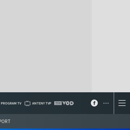
...
PROGRAM TV
ANTENY TVP
PORT