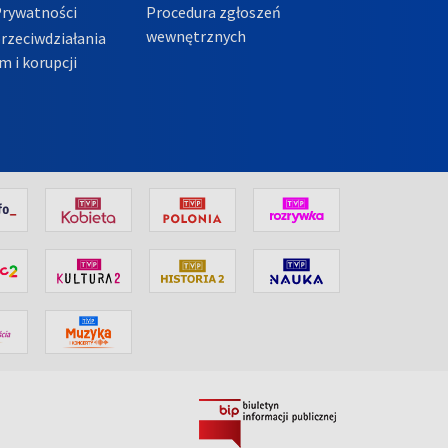
Prywatności
Procedura zgłoszeń
wewnętrznych
przeciwdziałania
m i korupcji