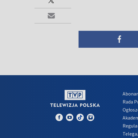
Abona
Rada 
Ogłosz
Akadem
Regula
Telega