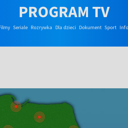
PROGRAM TV
Filmy
Seriale
Rozrywka
Dla dzieci
Dokument
Sport
Inf