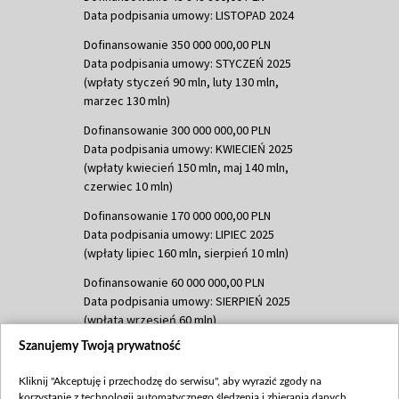
Data podpisania umowy: LISTOPAD 2024
Dofinansowanie 350 000 000,00 PLN
Data podpisania umowy: STYCZEŃ 2025
(wpłaty styczeń 90 mln, luty 130 mln,
marzec 130 mln)
Dofinansowanie 300 000 000,00 PLN
Data podpisania umowy: KWIECIEŃ 2025
(wpłaty kwiecień 150 mln, maj 140 mln,
czerwiec 10 mln)
Dofinansowanie 170 000 000,00 PLN
Data podpisania umowy: LIPIEC 2025
(wpłaty lipiec 160 mln, sierpień 10 mln)
Dofinansowanie 60 000 000,00 PLN
Data podpisania umowy: SIERPIEŃ 2025
(wpłata wrzesień 60 mln)
Szanujemy Twoją prywatność
Dofinansowanie 635 783 051,21 PLN
Data podpisania umowy: WRZESIEŃ 2025
Kliknij "Akceptuję i przechodzę do serwisu", aby wyrazić zgody na
(wpłata wrzesień 100 mln, październik 350
korzystanie z technologii automatycznego śledzenia i zbierania danych,