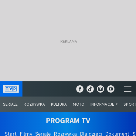
SERIALE
ROZRYWKA
KULTURA
MOTO
INFORMACJE
SPOR
PROGRAM TV
Start
Filmy
Seriale
Rozrywka
Dla dzieci
Dokument
S