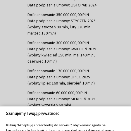
Data podpisania umowy: LISTOPAD 2024
Dofinansowanie 350 000 000,00 PLN
Data podpisania umowy: STYCZEŃ 2025
(wpłaty styczeń 90 mln, luty 130 mln,
marzec 130 mln)
Dofinansowanie 300 000 000,00 PLN
Data podpisania umowy: KWIECIEŃ 2025
(wpłaty kwiecień 150 mln, maj 140 mln,
czerwiec 10 mln)
Dofinansowanie 170 000 000,00 PLN
Data podpisania umowy: LIPIEC 2025
(wpłaty lipiec 160 mln, sierpień 10 mln)
Dofinansowanie 60 000 000,00 PLN
Data podpisania umowy: SIERPIEŃ 2025
(wpłata wrzesień 60 mln)
Szanujemy Twoją prywatność
Dofinansowanie 635 783 051,21 PLN
Data podpisania umowy: WRZESIEŃ 2025
Kliknij "Akceptuję i przechodzę do serwisu", aby wyrazić zgody na
(wpłata wrzesień 100 mln, październik 350
korzystanie z technologii automatycznego śledzenia i zbierania danych,