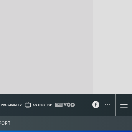
...
PROGRAM TV
ANTENY TVP
PORT