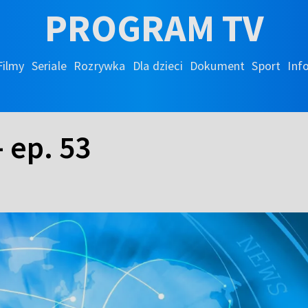
PROGRAM TV
Filmy
Seriale
Rozrywka
Dla dzieci
Dokument
Sport
Inf
 ep. 53