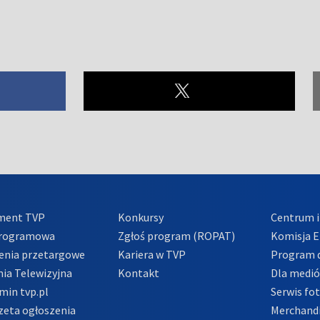
ment TVP
Konkursy
Centrum i
Programowa
Zgłoś program (ROPAT)
Komisja E
enia przetargowe
Kariera w TVP
Program d
ia Telewizyjna
Kontakt
Dla medi
min tvp.pl
Serwis fo
zeta ogłoszenia
Merchandi