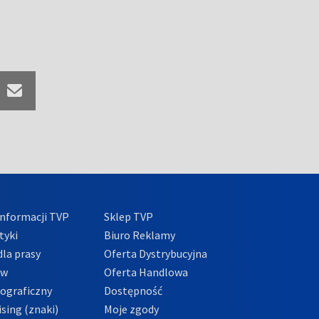
nformacji TVP
Sklep TVP
tyki
Biuro Reklamy
la prasy
Oferta Dystrybucyjna
ów
Oferta Handlowa
tograficzny
Dostępność
sing (znaki)
Moje zgody