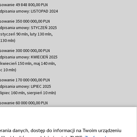
sowanie 49 848 800,00 PLN
dpisania umowy: LISTOPAD 2024
sowanie 350 000 000,00 PLN
dpisania umowy: STYCZEŃ 2025
 styczeń 90 mln, luty 130 mln,
130 mln)
sowanie 300 000 000,00 PLN
dpisania umowy: KWIECIEŃ 2025
 kwiecień 150 mln, maj 140 mln,
c 10 mln)
sowanie 170 000 000,00 PLN
dpisania umowy: LIPIEC 2025
lipiec 160 mln, sierpień 10 mln)
sowanie 60 000 000,00 PLN
dpisania umowy: SIERPIEŃ 2025
 wrzesień 60 mln)
sowanie 635 783 051,21 PLN
ierania danych, dostęp do informacji na Twoim urządzeniu
dpisania umowy: WRZESIEŃ 2025