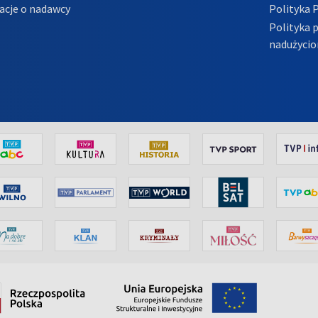
acje o nadawcy
Polityka 
Polityka 
nadużycio