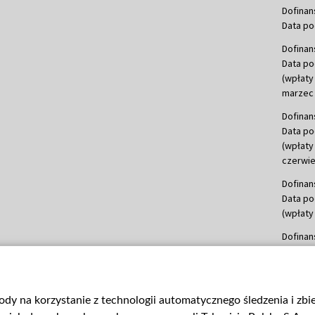
Dofinan
Data po
Dofinan
Data po
(wpłaty
marzec 
Dofinan
Data po
(wpłaty
czerwie
Dofinan
Data po
(wpłaty 
Dofinan
Data po
(wpłata
Dofinan
gody na korzystanie z technologii automatycznego śledzenia i zb
Data po