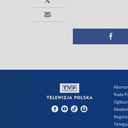
Abona
Rada 
Ogłosz
Akadem
Regula
Telega