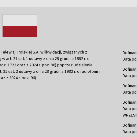
ewizji Polskiej S.A. w likwidacji, związanych z
Dofinan
j w art. 21 ust. 1 ustawy z dnia 29 grudnia 1992 r. o
Data po
r. poz. 1722 oraz z 2024 r. poz. 96) poprzez udzielenie
Dofinan
 31 ust. 2 ustawy z dnia 29 grudnia 1992 r. o radiofonii i
Data po
raz z 2024 r. poz. 96)
Dofinan
Data po
Dofinan
Data po
WRZESIE
Dofinan
Data po