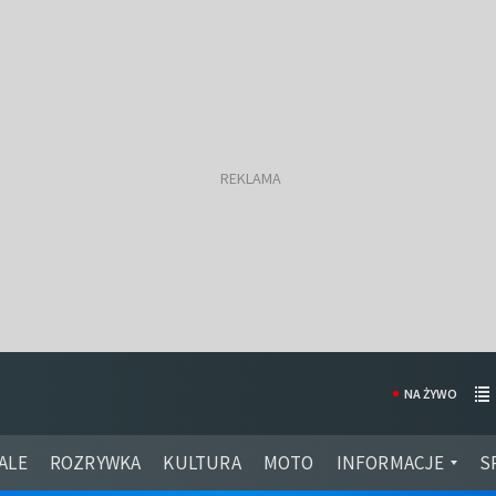
NA ŻYWO
ALE
ROZRYWKA
KULTURA
MOTO
INFORMACJE
S