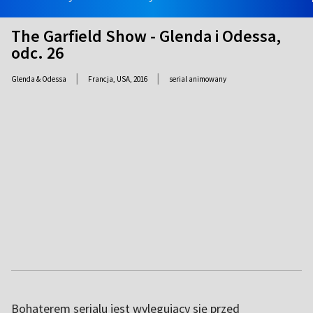
The Garfield Show - Glenda i Odessa,
odc. 26
|
|
Glenda & Odessa
Francja, USA,
2016
serial animowany
Bohaterem serialu jest wylegujący się przed