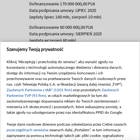
Dofinansowanie 170 000 000,00 PLN
Data podpisania umowy: LIPIEC 2025
(wpłaty lipiec 160 mln, sierpień 10 mln)
Dofinansowanie 60 000 000,00 PLN
Data podpisania umowy: SIERPIEŃ 2025
(wpłata wrzesień 60 mln)
Szanujemy Twoją prywatność
Dofinansowanie 635 783 051,21 PLN
Data podpisania umowy: WRZESIEŃ 2025
Kliknij "Akceptuję i przechodzę do serwisu", aby wyrazić zgody na
(wpłata wrzesień 100 mln, październik 350
korzystanie z technologii automatycznego śledzenia i zbierania danych,
mln, listopad 265 mln)
dostęp do informacji na Twoim urządzeniu końcowym i ich
przechowywanie oraz na przetwarzanie Twoich danych osobowych przez
Dofinansowanie 48 862 000,00 PLN
nas, czyli Telewizję Polską S.A. w likwidacji (zwaną dalej również „TVP”),
Data podpisania umowy: GRUDZIEŃ 2025
Zaufanych Partnerów z IAB* (1201 firm)
oraz pozostałych
Zaufanych
(wpłata grudzień 60,548 mln)
Partnerów TVP (93 firm)
, w celach marketingowych (w tym do
zautomatyzowanego dopasowania reklam do Twoich zainteresowań i
Dofinansowanie 900 000 000,00 PLN
mierzenia ich skuteczności) i pozostałych, które wskazujemy poniżej, a
Data podpisania umowy: LUTY 2026 (wpłata
także zgody na udostępnianie przez nas identyfikatora PPID do Google.
26 lutego 80 mln, 4 marca 370 mln,
8
kwiecień 180 mln, 7 maja 180 mln, 8
Twoje dane osobowe zbierane podczas odwiedzania przez Ciebie naszych
czerwca 90 mln)
poszczególnych serwisów
zwanych dalej „Portalem”, w tym informacje
zapisywane za pomocą technologii takich jak: pliki cookie, sygnalizatory