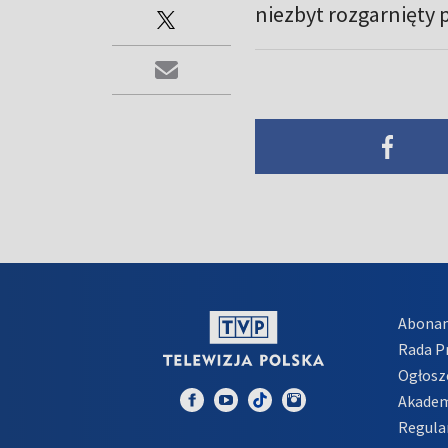
niezbyt rozgarnięty p
Abona
Rada 
Ogłosz
Akadem
Regula