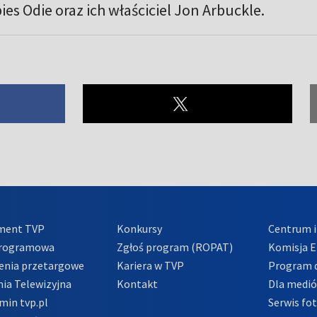
ies Odie oraz ich właściciel Jon Arbuckle.
ment TVP
Konkursy
Centrum i
Programowa
Zgłoś program (ROPAT)
Komisja E
enia przetargowe
Kariera w TVP
Program d
ia Telewizyjna
Kontakt
Dla medi
min tvp.pl
Serwis fo