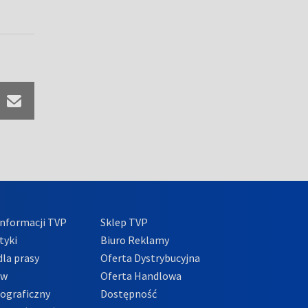
nformacji TVP
Sklep TVP
tyki
Biuro Reklamy
la prasy
Oferta Dystrybucyjna
ów
Oferta Handlowa
tograficzny
Dostępność