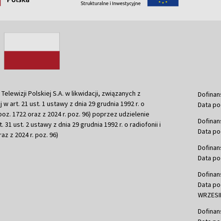
ewizji Polskiej S.A. w likwidacji, związanych z
Dofinan
j w art. 21 ust. 1 ustawy z dnia 29 grudnia 1992 r. o
Data po
r. poz. 1722 oraz z 2024 r. poz. 96) poprzez udzielenie
Dofinan
 31 ust. 2 ustawy z dnia 29 grudnia 1992 r. o radiofonii i
Data po
raz z 2024 r. poz. 96)
Dofinan
Data po
Dofinan
Data po
WRZESIE
Dofinan