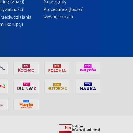
sing (znaki)
Moje zgody
Prywatności
Procedura zgłoszeń
wewnętrznych
przeciwdziałania
m i korupcji