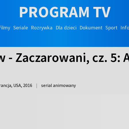
PROGRAM TV
Filmy
Seriale
Rozrywka
Dla dzieci
Dokument
Sport
Inf
 - Zaczarowani, cz. 5: 
6
rancja, USA,
2016
|
serial animowany