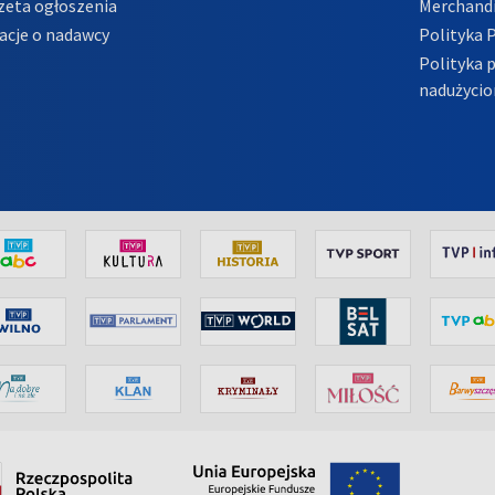
zeta ogłoszenia
Merchandi
acje o nadawcy
Polityka 
Polityka 
nadużycio