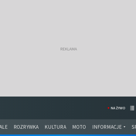
NA ŻYWO
ALE
ROZRYWKA
KULTURA
MOTO
INFORMACJE
S