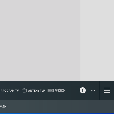
...
PROGRAM TV
ANTENY TVP
PORT