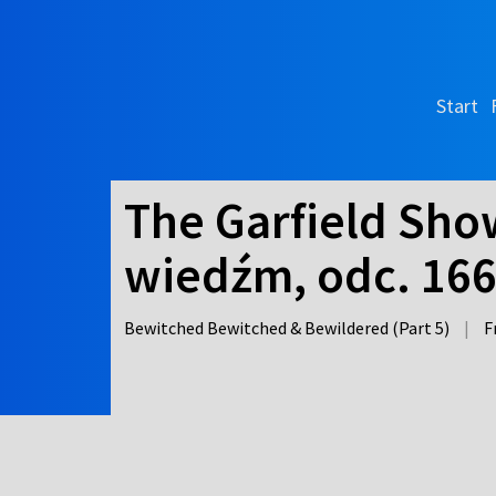
Start
The Garfield Show
wiedźm, odc. 16
Bewitched Bewitched & Bewildered (Part 5)
|
F