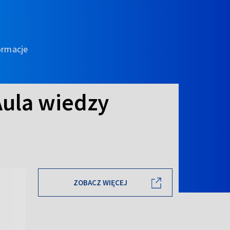
ormacje
Aula wiedzy
ZOBACZ WIĘCEJ