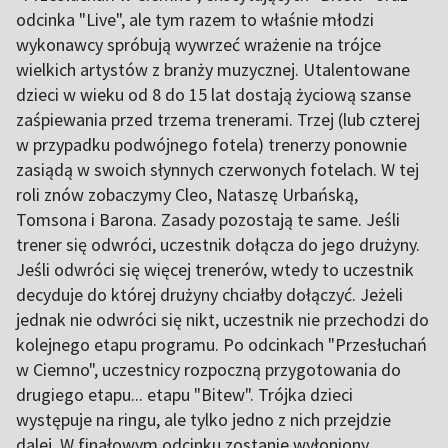
odcinka "Live", ale tym razem to właśnie młodzi
wykonawcy spróbują wywrzeć wrażenie na trójce
wielkich artystów z branży muzycznej. Utalentowane
dzieci w wieku od 8 do 15 lat dostają życiową szanse
zaśpiewania przed trzema trenerami. Trzej (lub czterej
w przypadku podwójnego fotela) trenerzy ponownie
zasiądą w swoich słynnych czerwonych fotelach. W tej
roli znów zobaczymy Cleo, Nataszę Urbańską,
Tomsona i Barona. Zasady pozostają te same. Jeśli
trener się odwróci, uczestnik dołącza do jego drużyny.
Jeśli odwróci się więcej trenerów, wtedy to uczestnik
decyduje do której drużyny chciałby dołączyć. Jeżeli
jednak nie odwróci się nikt, uczestnik nie przechodzi do
kolejnego etapu programu. Po odcinkach "Przesłuchań
w Ciemno", uczestnicy rozpoczną przygotowania do
drugiego etapu... etapu "Bitew". Trójka dzieci
występuje na ringu, ale tylko jedno z nich przejdzie
dalej. W finałowym odcinku zostanie wyłoniony