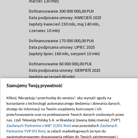
marzec 130 mln)
Dofinansowanie 300 000 000,00 PLN
Data podpisania umowy: KWIECIEŃ 2025
(wpłaty kwiecień 150 mln, maj 140 mln,
czerwiec 10 mln)
Dofinansowanie 170 000 000,00 PLN
Data podpisania umowy: LIPIEC 2025
(wpłaty lipiec 160 mln, sierpień 10 mln)
Dofinansowanie 60 000 000,00 PLN
Data podpisania umowy: SIERPIEŃ 2025
(wpłata wrzesień 60 mln)
Szanujemy Twoją prywatność
Dofinansowanie 635 783 051,21 PLN
Data podpisania umowy: WRZESIEŃ 2025
Kliknij "Akceptuję i przechodzę do serwisu", aby wyrazić zgody na
(wpłata wrzesień 100 mln, październik 350
korzystanie z technologii automatycznego śledzenia i zbierania danych,
mln, listopad 265 mln)
dostęp do informacji na Twoim urządzeniu końcowym i ich
przechowywanie oraz na przetwarzanie Twoich danych osobowych przez
Dofinansowanie 48 862 000,00 PLN
nas, czyli Telewizję Polską S.A. w likwidacji (zwaną dalej również „TVP”),
Data podpisania umowy: GRUDZIEŃ 2025
Zaufanych Partnerów z IAB* (1201 firm)
oraz pozostałych
Zaufanych
(wpłata grudzień 60,548 mln)
Partnerów TVP (93 firm)
, w celach marketingowych (w tym do
zautomatyzowanego dopasowania reklam do Twoich zainteresowań i