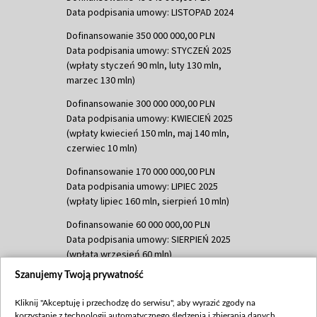
Data podpisania umowy: LISTOPAD 2024
Dofinansowanie 350 000 000,00 PLN
Data podpisania umowy: STYCZEŃ 2025
(wpłaty styczeń 90 mln, luty 130 mln,
marzec 130 mln)
Dofinansowanie 300 000 000,00 PLN
Data podpisania umowy: KWIECIEŃ 2025
(wpłaty kwiecień 150 mln, maj 140 mln,
czerwiec 10 mln)
Dofinansowanie 170 000 000,00 PLN
Data podpisania umowy: LIPIEC 2025
(wpłaty lipiec 160 mln, sierpień 10 mln)
Dofinansowanie 60 000 000,00 PLN
Data podpisania umowy: SIERPIEŃ 2025
(wpłata wrzesień 60 mln)
Szanujemy Twoją prywatność
Dofinansowanie 635 783 051,21 PLN
Data podpisania umowy: WRZESIEŃ 2025
Kliknij "Akceptuję i przechodzę do serwisu", aby wyrazić zgody na
(wpłata wrzesień 100 mln, październik 350
korzystanie z technologii automatycznego śledzenia i zbierania danych,