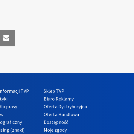
nformacji TVP
Sklep TVP
tyki
Biuro Reklamy
la prasy
Oferta Dystrybucyjna
ów
Oferta Handlowa
tograficzny
Dostępność
sing (znaki)
Moje zgody