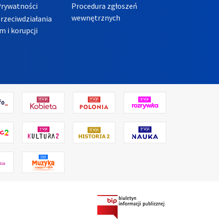
Prywatności
Procedura zgłoszeń
wewnętrznych
przeciwdziałania
m i korupcji