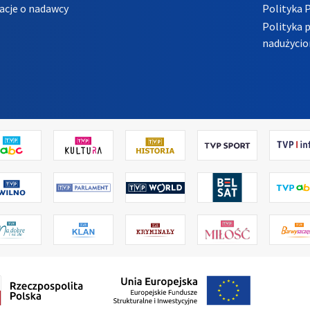
acje o nadawcy
Polityka 
Polityka 
nadużycio