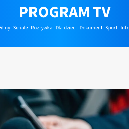
PROGRAM TV
Filmy
Seriale
Rozrywka
Dla dzieci
Dokument
Sport
Inf