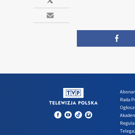
Abona
Rada 
Ogłosz
Akadem
Regula
Telega