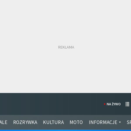
NA ŻYWO
ALE
ROZRYWKA
KULTURA
MOTO
INFORMACJE
S