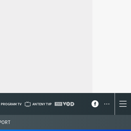
...
PROGRAM TV
ANTENY TVP
PORT