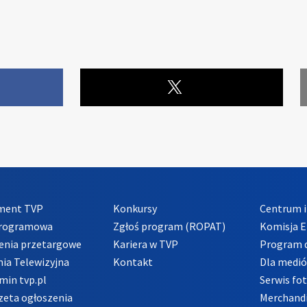
ment TVP
Konkursy
Centrum i
Programowa
Zgłoś program (ROPAT)
Komisja E
enia przetargowe
Kariera w TVP
Program d
ia Telewizyjna
Kontakt
Dla medi
min tvp.pl
Serwis fo
zeta ogłoszenia
Merchandi