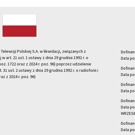
ewizji Polskiej S.A. w likwidacji, związanych z
Dofinan
j w art. 21 ust. 1 ustawy z dnia 29 grudnia 1992 r. o
Data po
r. poz. 1722 oraz z 2024 r. poz. 96) poprzez udzielenie
Dofinan
 31 ust. 2 ustawy z dnia 29 grudnia 1992 r. o radiofonii i
Data po
raz z 2024 r. poz. 96)
Dofinan
Data po
Dofinan
Data po
WRZESIE
Dofinan
Data po