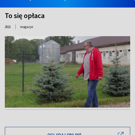
To się opłaca
|
2021
magazyn
OGLĄDAJ ONLINE