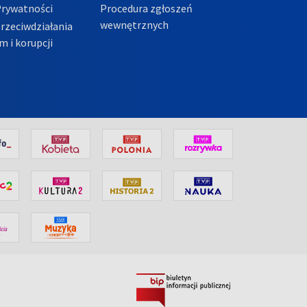
Prywatności
Procedura zgłoszeń
wewnętrznych
przeciwdziałania
m i korupcji