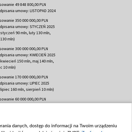
sowanie 49 848 800,00 PLN
dpisania umowy: LISTOPAD 2024
sowanie 350 000 000,00 PLN
dpisania umowy: STYCZEŃ 2025
 styczeń 90 mln, luty 130 mln,
130 mln)
sowanie 300 000 000,00 PLN
dpisania umowy: KWIECIEŃ 2025
 kwiecień 150 mln, maj 140 mln,
c 10 mln)
sowanie 170 000 000,00 PLN
dpisania umowy: LIPIEC 2025
lipiec 160 mln, sierpień 10 mln)
sowanie 60 000 000,00 PLN
dpisania umowy: SIERPIEŃ 2025
 wrzesień 60 mln)
sowanie 635 783 051,21 PLN
ierania danych, dostęp do informacji na Twoim urządzeniu
dpisania umowy: WRZESIEŃ 2025