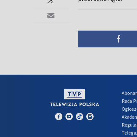
Abona
Rada 
Ogłosz
Akadem
Regula
Telega