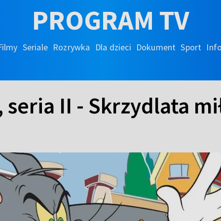
PROGRAM TV
Filmy
Seriale
Rozrywka
Dla dzieci
Dokument
Sport
Inf
seria II - Skrzydlata mi