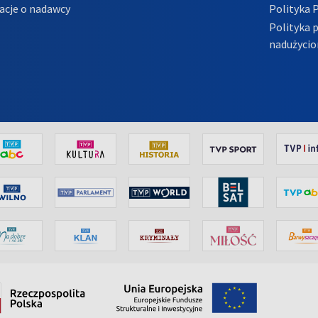
acje o nadawcy
Polityka 
Polityka 
nadużycio