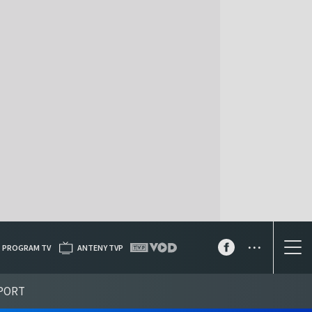
...
PROGRAM TV
ANTENY TVP
PORT