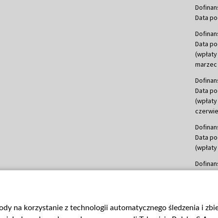
Dofinan
Data po
Dofinan
Data po
(wpłaty
marzec 
Dofinan
Data po
(wpłaty
czerwie
Dofinan
Data po
(wpłaty 
Dofinan
Data po
(wpłata
Dofinan
gody na korzystanie z technologii automatycznego śledzenia i zb
Data po