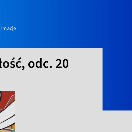
ormacje
łość, odc. 20