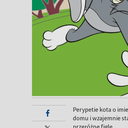
Perypetie kota o imi
domu i wzajemnie sta
przeróżne figle.