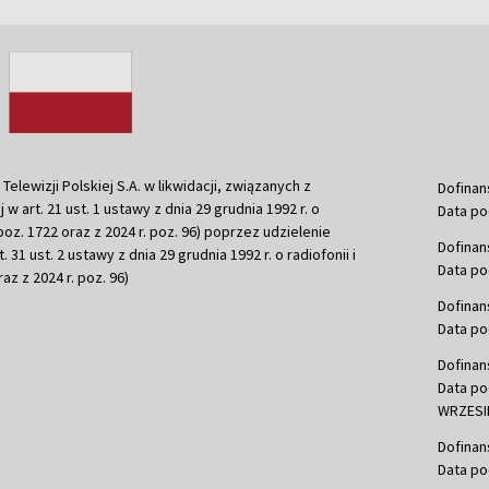
ewizji Polskiej S.A. w likwidacji, związanych z
Dofinan
j w art. 21 ust. 1 ustawy z dnia 29 grudnia 1992 r. o
Data po
r. poz. 1722 oraz z 2024 r. poz. 96) poprzez udzielenie
Dofinan
 31 ust. 2 ustawy z dnia 29 grudnia 1992 r. o radiofonii i
Data po
raz z 2024 r. poz. 96)
Dofinan
Data po
Dofinan
Data po
WRZESIE
Dofinan
Data po