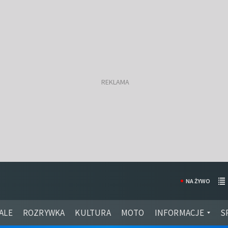
NA ŻYWO
ALE
ROZRYWKA
KULTURA
MOTO
INFORMACJE
S