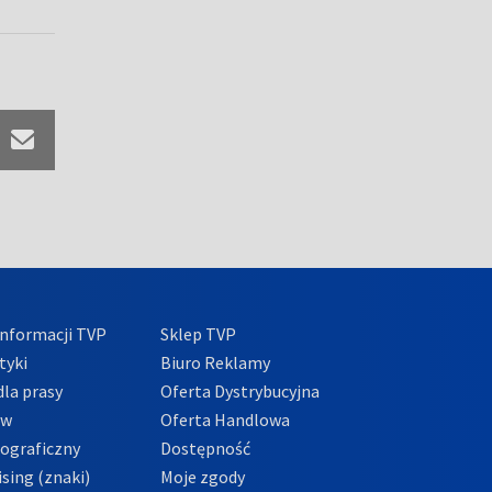
nformacji TVP
Sklep TVP
tyki
Biuro Reklamy
la prasy
Oferta Dystrybucyjna
ów
Oferta Handlowa
tograficzny
Dostępność
sing (znaki)
Moje zgody