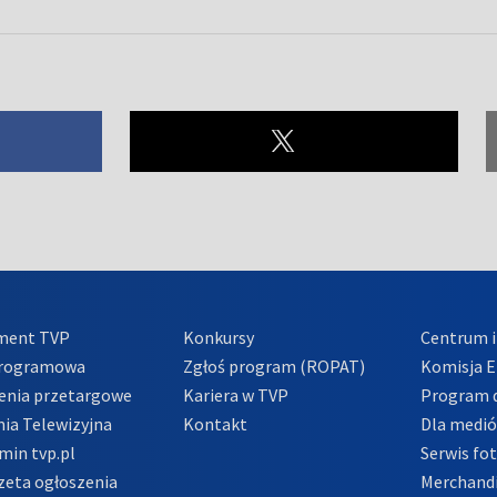
ment TVP
Konkursy
Centrum i
Programowa
Zgłoś program (ROPAT)
Komisja E
enia przetargowe
Kariera w TVP
Program d
ia Telewizyjna
Kontakt
Dla medi
min tvp.pl
Serwis fo
zeta ogłoszenia
Merchandi