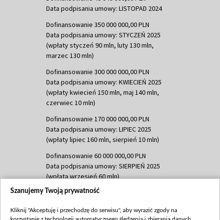
Data podpisania umowy: LISTOPAD 2024
Dofinansowanie 350 000 000,00 PLN
Data podpisania umowy: STYCZEŃ 2025
(wpłaty styczeń 90 mln, luty 130 mln,
marzec 130 mln)
Dofinansowanie 300 000 000,00 PLN
Data podpisania umowy: KWIECIEŃ 2025
(wpłaty kwiecień 150 mln, maj 140 mln,
czerwiec 10 mln)
Dofinansowanie 170 000 000,00 PLN
Data podpisania umowy: LIPIEC 2025
(wpłaty lipiec 160 mln, sierpień 10 mln)
Dofinansowanie 60 000 000,00 PLN
Data podpisania umowy: SIERPIEŃ 2025
(wpłata wrzesień 60 mln)
Szanujemy Twoją prywatność
Dofinansowanie 635 783 051,21 PLN
Data podpisania umowy: WRZESIEŃ 2025
Kliknij "Akceptuję i przechodzę do serwisu", aby wyrazić zgody na
(wpłata wrzesień 100 mln, październik 350
korzystanie z technologii automatycznego śledzenia i zbierania danych,