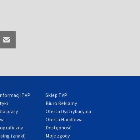
nformacji TVP
Sklep TVP
tyki
Biuro Reklamy
la prasy
Oferta Dystrybucyjna
ów
Oferta Handlowa
tograficzny
Dostępność
sing (znaki)
Moje zgody