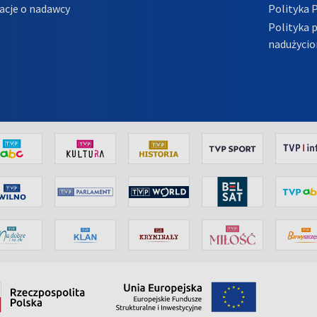
acje o nadawcy
Polityka 
Polityka 
nadużycio