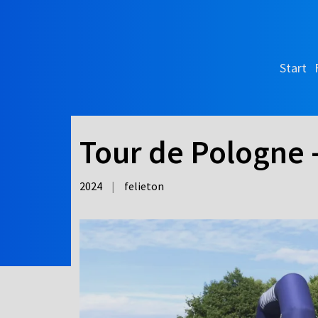
Start
Tour de Pologne -
2024
|
felieton