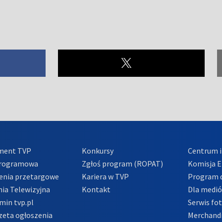
ment TVP
Konkursy
Centrum i
Programowa
Zgłoś program (ROPAT)
Komisja E
enia przetargowe
Kariera w TVP
Program d
ia Telewizyjna
Kontakt
Dla medi
min tvp.pl
Serwis fo
zeta ogłoszenia
Merchandi