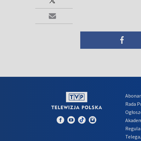
Abona
Rada 
Ogłosz
Akadem
Regula
Telega