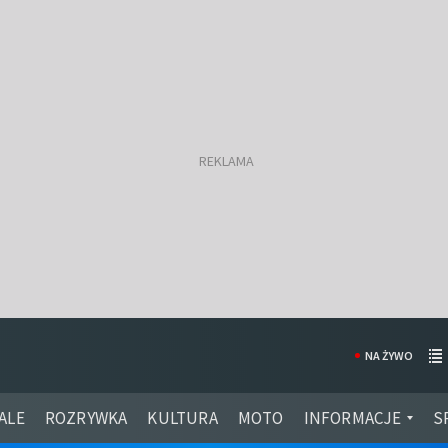
NA ŻYWO
ALE
ROZRYWKA
KULTURA
MOTO
INFORMACJE
S