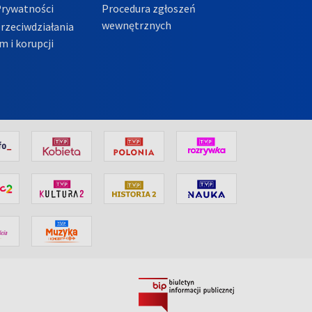
Prywatności
Procedura zgłoszeń
wewnętrznych
przeciwdziałania
m i korupcji