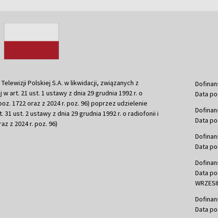
ewizji Polskiej S.A. w likwidacji, związanych z
Dofinan
j w art. 21 ust. 1 ustawy z dnia 29 grudnia 1992 r. o
Data po
r. poz. 1722 oraz z 2024 r. poz. 96) poprzez udzielenie
Dofinan
 31 ust. 2 ustawy z dnia 29 grudnia 1992 r. o radiofonii i
Data po
raz z 2024 r. poz. 96)
Dofinan
Data po
Dofinan
Data po
WRZESIE
Dofinan
Data po