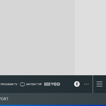
...
PROGRAM TV
ANTENY TVP
PORT