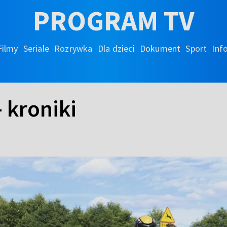
PROGRAM TV
Filmy
Seriale
Rozrywka
Dla dzieci
Dokument
Sport
Inf
 kroniki