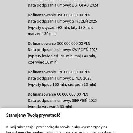
Data podpisania umowy: LISTOPAD 2024
Dofinansowanie 350 000 000,00 PLN
Data podpisania umowy: STYCZEŃ 2025
(wpłaty styczeń 90 mln, luty 130 mln,
marzec 130 mln)
Dofinansowanie 300 000 000,00 PLN
Data podpisania umowy: KWIECIEŃ 2025
(wpłaty kwiecień 150 mln, maj 140 mln,
czerwiec 10 mln)
Dofinansowanie 170 000 000,00 PLN
Data podpisania umowy: LIPIEC 2025
(wpłaty lipiec 160 mln, sierpień 10 mln)
Dofinansowanie 60 000 000,00 PLN
Data podpisania umowy: SIERPIEŃ 2025
(wpłata wrzesień 60 mln)
Szanujemy Twoją prywatność
Dofinansowanie 635 783 051,21 PLN
Data podpisania umowy: WRZESIEŃ 2025
Kliknij "Akceptuję i przechodzę do serwisu", aby wyrazić zgody na
(wpłata wrzesień 100 mln, październik 350
korzystanie z technologii automatycznego śledzenia i zbierania danych,