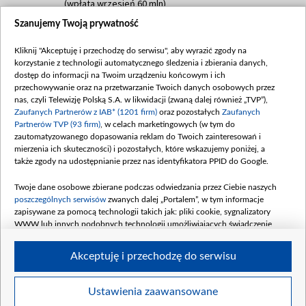
(wpłata wrzesień 60 mln)
Szanujemy Twoją prywatność
Dofinansowanie 635 783 051,21 PLN
Data podpisania umowy: WRZESIEŃ 2025
Kliknij "Akceptuję i przechodzę do serwisu", aby wyrazić zgody na
(wpłata wrzesień 100 mln, październik 350
korzystanie z technologii automatycznego śledzenia i zbierania danych,
mln, listopad 265 mln)
dostęp do informacji na Twoim urządzeniu końcowym i ich
przechowywanie oraz na przetwarzanie Twoich danych osobowych przez
Dofinansowanie 48 862 000,00 PLN
nas, czyli Telewizję Polską S.A. w likwidacji (zwaną dalej również „TVP”),
Data podpisania umowy: GRUDZIEŃ 2025
Zaufanych Partnerów z IAB* (1201 firm)
oraz pozostałych
Zaufanych
(wpłata grudzień 60,548 mln)
Partnerów TVP (93 firm)
, w celach marketingowych (w tym do
zautomatyzowanego dopasowania reklam do Twoich zainteresowań i
Dofinansowanie 900 000 000,00 PLN
mierzenia ich skuteczności) i pozostałych, które wskazujemy poniżej, a
Data podpisania umowy: LUTY 2026 (wpłata
także zgody na udostępnianie przez nas identyfikatora PPID do Google.
26 lutego 80 mln, 4 marca 370 mln,
8
kwiecień 180 mln, 7 maja 180 mln, 8
Twoje dane osobowe zbierane podczas odwiedzania przez Ciebie naszych
czerwca 90 mln)
poszczególnych serwisów
zwanych dalej „Portalem”, w tym informacje
zapisywane za pomocą technologii takich jak: pliki cookie, sygnalizatory
Dofinansowanie 250 000 000,00 PLN
WWW lub innych podobnych technologii umożliwiających świadczenie
Data podpisania umowy LIPIEC 2026 (wpłata
dopasowanych i bezpiecznych usług, personalizację treści oraz reklam,
udostępnianie funkcji mediów społecznościowych oraz analizowanie ruchu
4 sierpnia 250 mln
Akceptuję i przechodzę do serwisu
w Internecie.
Twoje dane osobowe zbierane podczas odwiedzania przez Ciebie
Ustawienia zaawansowane
poszczególnych serwisów
na Portalu, takie jak adresy IP, identyfikatory