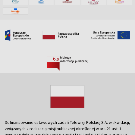
Dofinansowanie ustawowych zadań Telewizji Polskiej S.A. w likwidacji,
związanych z realizacją misji publicznej określonej w art. 21 ust. 1
ustawy z dnia 29 grudnia 1992 r. o radiofonii i telewizji (Dz. U. z 2022 r.