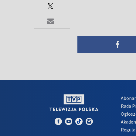
Abona
Rada 
Ogłosz
Akadem
Regula