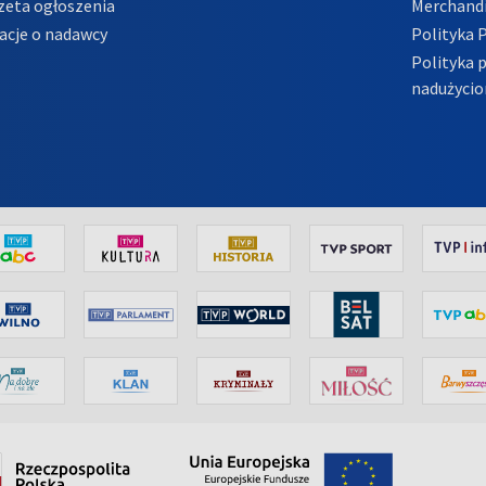
zeta ogłoszenia
Merchandi
acje o nadawcy
Polityka 
Polityka 
nadużycio