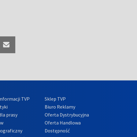
nformacji TVP
Sklep TVP
tyki
Biuro Reklamy
la prasy
Oferta Dystrybucyjna
ów
Oferta Handlowa
tograficzny
Dostępność