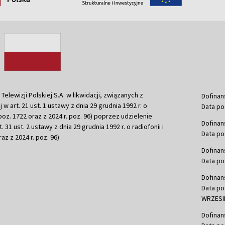
ewizji Polskiej S.A. w likwidacji, związanych z
Dofinan
j w art. 21 ust. 1 ustawy z dnia 29 grudnia 1992 r. o
Data po
r. poz. 1722 oraz z 2024 r. poz. 96) poprzez udzielenie
Dofinan
 31 ust. 2 ustawy z dnia 29 grudnia 1992 r. o radiofonii i
Data po
raz z 2024 r. poz. 96)
Dofinan
Data po
Dofinan
Data po
WRZESIE
Dofinan