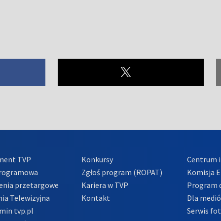
ment TVP
Konkursy
Centrum i
Programowa
Zgłoś program (ROPAT)
Komisja E
enia przetargowe
Kariera w TVP
Program d
ia Telewizyjna
Kontakt
Dla medi
min tvp.pl
Serwis fo