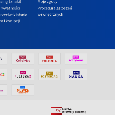
sing (znaki)
Moje zgody
Prywatności
Procedura zgłoszeń
wewnętrznych
przeciwdziałania
m i korupcji