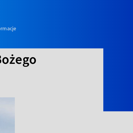
ormacje
Bożego