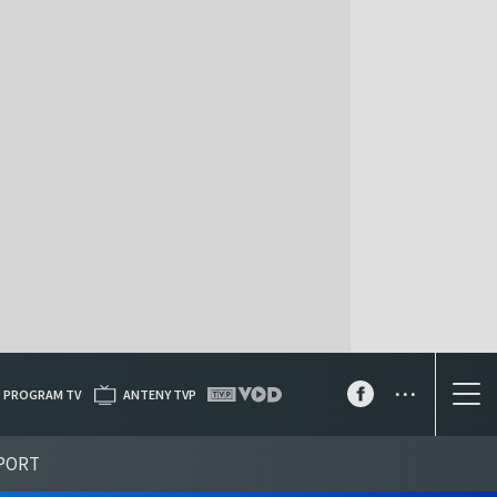
...
PROGRAM TV
ANTENY TVP
PORT