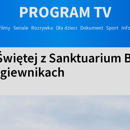
PROGRAM TV
Filmy
Seriale
Rozrywka
Dla dzieci
Dokument
Sport
Inf
Świętej z Sanktuarium 
agiewnikach