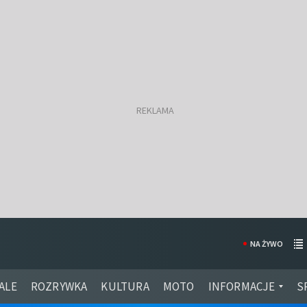
NA ŻYWO
ALE
ROZRYWKA
KULTURA
MOTO
INFORMACJE
S