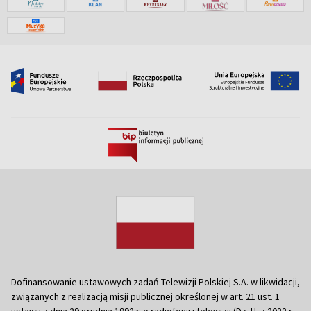
Dofinansowanie ustawowych zadań Telewizji Polskiej S.A. w likwidacji,
związanych z realizacją misji publicznej określonej w art. 21 ust. 1
ustawy z dnia 29 grudnia 1992 r. o radiofonii i telewizji (Dz. U. z 2022 r.