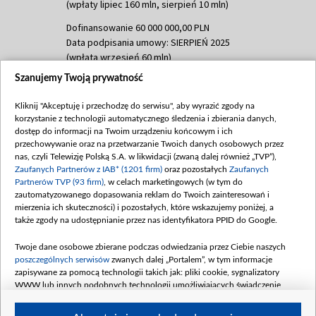
(wpłaty lipiec 160 mln, sierpień 10 mln)
Dofinansowanie 60 000 000,00 PLN
Data podpisania umowy: SIERPIEŃ 2025
(wpłata wrzesień 60 mln)
Szanujemy Twoją prywatność
Dofinansowanie 635 783 051,21 PLN
Data podpisania umowy: WRZESIEŃ 2025
Kliknij "Akceptuję i przechodzę do serwisu", aby wyrazić zgody na
(wpłata wrzesień 100 mln, październik 350
korzystanie z technologii automatycznego śledzenia i zbierania danych,
mln, listopad 265 mln)
dostęp do informacji na Twoim urządzeniu końcowym i ich
przechowywanie oraz na przetwarzanie Twoich danych osobowych przez
Dofinansowanie 48 862 000,00 PLN
nas, czyli Telewizję Polską S.A. w likwidacji (zwaną dalej również „TVP”),
Data podpisania umowy: GRUDZIEŃ 2025
Zaufanych Partnerów z IAB* (1201 firm)
oraz pozostałych
Zaufanych
(wpłata grudzień 60,548 mln)
Partnerów TVP (93 firm)
, w celach marketingowych (w tym do
zautomatyzowanego dopasowania reklam do Twoich zainteresowań i
Dofinansowanie 900 000 000,00 PLN
mierzenia ich skuteczności) i pozostałych, które wskazujemy poniżej, a
Data podpisania umowy: LUTY 2026 (wpłata
także zgody na udostępnianie przez nas identyfikatora PPID do Google.
26 lutego 80 mln, 4 marca 370 mln,
8
kwiecień 180 mln, 7 maja 180 mln, 8
Twoje dane osobowe zbierane podczas odwiedzania przez Ciebie naszych
czerwca 90 mln)
poszczególnych serwisów
zwanych dalej „Portalem”, w tym informacje
zapisywane za pomocą technologii takich jak: pliki cookie, sygnalizatory
Dofinansowanie 250 000 000,00 PLN
WWW lub innych podobnych technologii umożliwiających świadczenie
Data podpisania umowy LIPIEC 2026 (wpłata
dopasowanych i bezpiecznych usług, personalizację treści oraz reklam,
udostępnianie funkcji mediów społecznościowych oraz analizowanie ruchu
4 sierpnia 250 mln