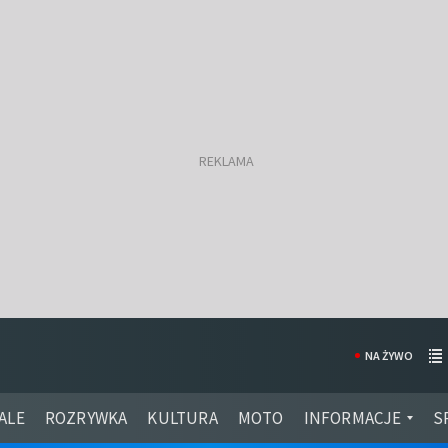
NA ŻYWO
ALE
ROZRYWKA
KULTURA
MOTO
INFORMACJE
S