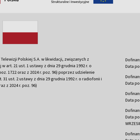
ewizji Polskiej S.A. w likwidacji, związanych z
Dofinan
j w art. 21 ust. 1 ustawy z dnia 29 grudnia 1992 r. o
Data po
r. poz. 1722 oraz z 2024 r. poz. 96) poprzez udzielenie
Dofinan
 31 ust. 2 ustawy z dnia 29 grudnia 1992 r. o radiofonii i
Data po
raz z 2024 r. poz. 96)
Dofinan
Data po
Dofinan
Data po
WRZESIE
Dofinan