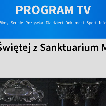
PROGRAM TV
Filmy
Seriale
Rozrywka
Dla dzieci
Dokument
Sport
Inf
Świętej z Sanktuarium M