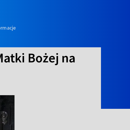
ormacje
atki Bożej na