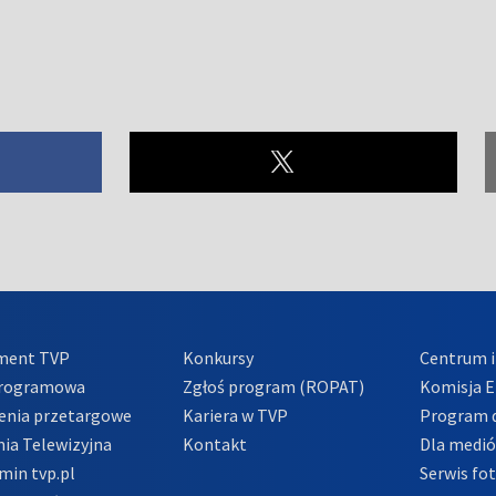
ment TVP
Konkursy
Centrum i
Programowa
Zgłoś program (ROPAT)
Komisja E
enia przetargowe
Kariera w TVP
Program d
ia Telewizyjna
Kontakt
Dla medi
min tvp.pl
Serwis fo