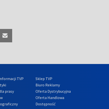
nformacji TVP
Sklep TVP
tyki
Biuro Reklamy
la prasy
Oferta Dystrybucyjna
ów
Oferta Handlowa
tograficzny
Dostępność