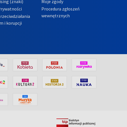
sing (znaki)
Moje zgody
Prywatności
Procedura zgłoszeń
wewnętrznych
przeciwdziałania
m i korupcji