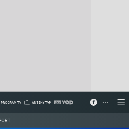
...
PROGRAM TV
ANTENY TVP
PORT