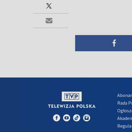
Abona
Rada 
Ogłosz
Akadem
Regula