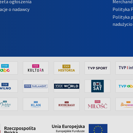
zeta ogłoszenia
Merchandi
acje o nadawcy
Polityka 
Polityka 
nadużycio