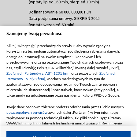
(wpłaty lipiec 160 mln, sierpień 10 mln)
Dofinansowanie 60 000 000,00 PLN
Data podpisania umowy: SIERPIEŃ 2025
(wpłata wrzesień 60 mln)
Szanujemy Twoją prywatność
Dofinansowanie 635 783 051,21 PLN
Data podpisania umowy: WRZESIEŃ 2025
Kliknij "Akceptuję i przechodzę do serwisu", aby wyrazić zgody na
(wpłata wrzesień 100 mln, październik 350
korzystanie z technologii automatycznego śledzenia i zbierania danych,
mln, listopad 265 mln)
dostęp do informacji na Twoim urządzeniu końcowym i ich
przechowywanie oraz na przetwarzanie Twoich danych osobowych przez
Dofinansowanie 48 862 000,00 PLN
nas, czyli Telewizję Polską S.A. w likwidacji (zwaną dalej również „TVP”),
Data podpisania umowy: GRUDZIEŃ 2025
Zaufanych Partnerów z IAB* (1201 firm)
oraz pozostałych
Zaufanych
(wpłata grudzień 60,548 mln)
Partnerów TVP (93 firm)
, w celach marketingowych (w tym do
zautomatyzowanego dopasowania reklam do Twoich zainteresowań i
Dofinansowanie 900 000 000,00 PLN
mierzenia ich skuteczności) i pozostałych, które wskazujemy poniżej, a
Data podpisania umowy: LUTY 2026 (wpłata
także zgody na udostępnianie przez nas identyfikatora PPID do Google.
26 lutego 80 mln, 4 marca 370 mln,
8
kwiecień 180 mln, 7 maja 180 mln, 8
Twoje dane osobowe zbierane podczas odwiedzania przez Ciebie naszych
czerwca 90 mln)
poszczególnych serwisów
zwanych dalej „Portalem”, w tym informacje
zapisywane za pomocą technologii takich jak: pliki cookie, sygnalizatory
Dofinansowanie 250 000 000,00 PLN
WWW lub innych podobnych technologii umożliwiających świadczenie
Data podpisania umowy LIPIEC 2026 (wpłata
dopasowanych i bezpiecznych usług, personalizację treści oraz reklam,
udostępnianie funkcji mediów społecznościowych oraz analizowanie ruchu
4 sierpnia 250 mln