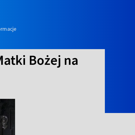
ormacje
atki Bożej na