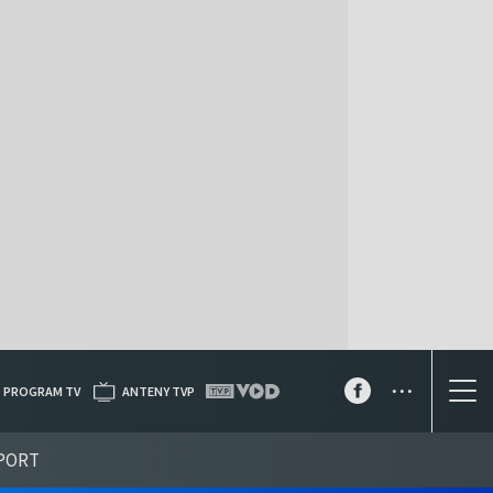
...
PROGRAM TV
ANTENY TVP
PORT