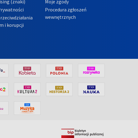
sing (znaki)
Moje zgody
Prywatności
Procedura zgłoszeń
wewnętrznych
przeciwdziałania
m i korupcji