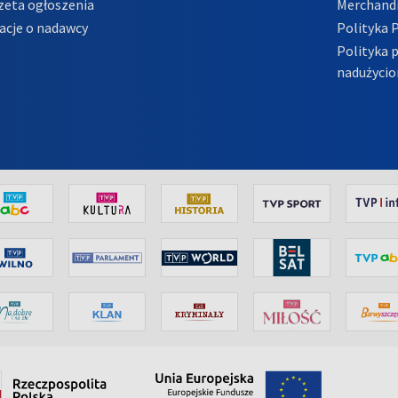
zeta ogłoszenia
Merchandi
acje o nadawcy
Polityka 
Polityka 
nadużycio