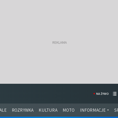
NA ŻYWO
ALE
ROZRYWKA
KULTURA
MOTO
INFORMACJE
S