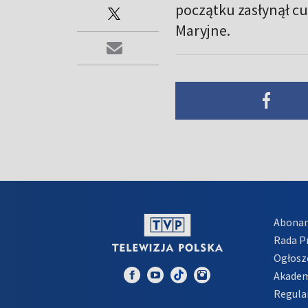
początku zasłynął c
Maryjne.
Abona
Rada 
Ogłosz
Akadem
Regula