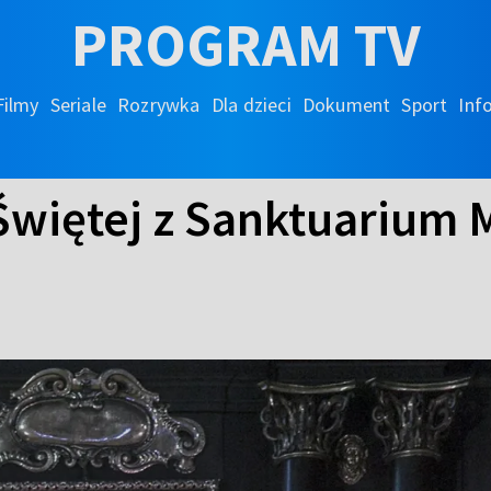
PROGRAM TV
Filmy
Seriale
Rozrywka
Dla dzieci
Dokument
Sport
Inf
Świętej z Sanktuarium M