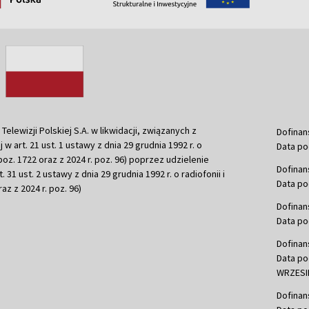
ewizji Polskiej S.A. w likwidacji, związanych z
Dofinan
j w art. 21 ust. 1 ustawy z dnia 29 grudnia 1992 r. o
Data po
r. poz. 1722 oraz z 2024 r. poz. 96) poprzez udzielenie
Dofinan
 31 ust. 2 ustawy z dnia 29 grudnia 1992 r. o radiofonii i
Data po
raz z 2024 r. poz. 96)
Dofinan
Data po
Dofinan
Data po
WRZESIE
Dofinan