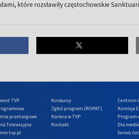
udami, które rozsławiły częstochowskie Sanktua
ment TVP
Konkursy
Centrum i
Programowa
Zgłoś program (ROPAT)
Komisja E
enia przetargowe
Kariera w TVP
Program d
ia Telewizyjna
Kontakt
Dla medi
min tvp.pl
Serwis fo