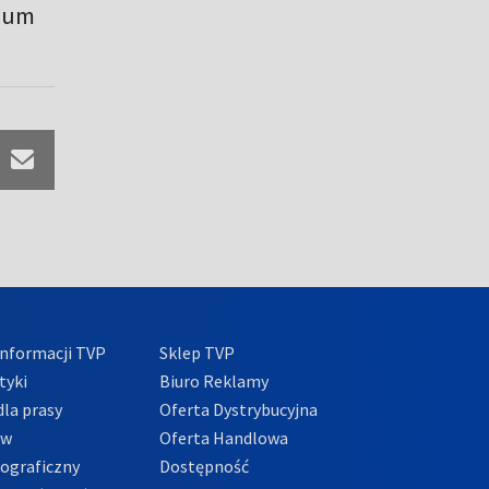
rium
nformacji TVP
Sklep TVP
tyki
Biuro Reklamy
la prasy
Oferta Dystrybucyjna
ów
Oferta Handlowa
tograficzny
Dostępność