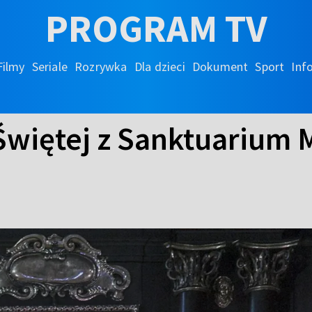
PROGRAM TV
Filmy
Seriale
Rozrywka
Dla dzieci
Dokument
Sport
Inf
Świętej z Sanktuarium M