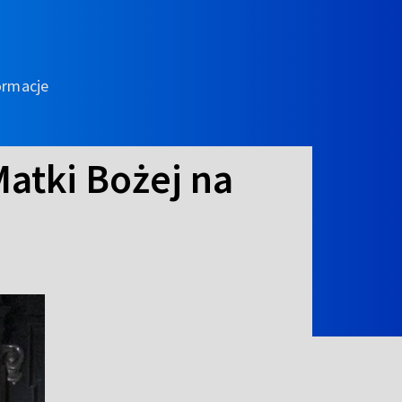
ormacje
atki Bożej na