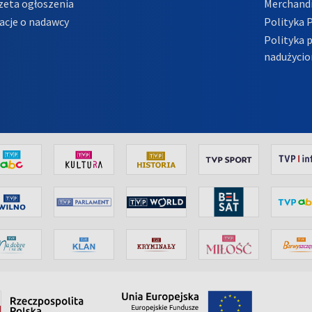
zeta ogłoszenia
Merchandi
acje o nadawcy
Polityka 
Polityka 
nadużycio