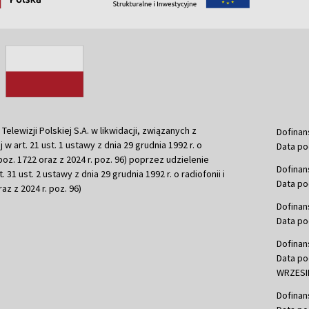
ewizji Polskiej S.A. w likwidacji, związanych z
Dofinan
j w art. 21 ust. 1 ustawy z dnia 29 grudnia 1992 r. o
Data po
r. poz. 1722 oraz z 2024 r. poz. 96) poprzez udzielenie
Dofinan
 31 ust. 2 ustawy z dnia 29 grudnia 1992 r. o radiofonii i
Data po
raz z 2024 r. poz. 96)
Dofinan
Data po
Dofinan
Data po
WRZESIE
Dofinan