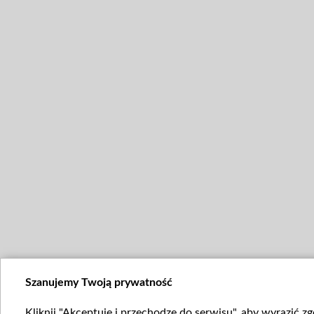
Szanujemy Twoją prywatność
Kliknij "Akceptuję i przechodzę do serwisu", aby wyrazić z