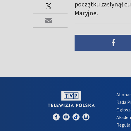
początku zasłynął c
Maryjne.
Abona
Rada 
Ogłosz
Akadem
Regula