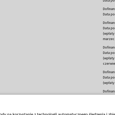
Data po
Dofinan
Data po
Dofinan
Data po
(wpłaty
marzec 
Dofinan
Data po
(wpłaty
czerwie
Dofinan
Data po
(wpłaty 
Dofinan
Data po
(wpłata
Dofinan
gody na korzystanie z technologii automatycznego śledzenia i zb