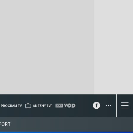
...
PROGRAM TV
ANTENY TVP
PORT