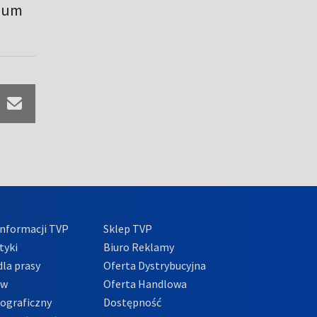
rium
nformacji TVP
Sklep TVP
tyki
Biuro Reklamy
la prasy
Oferta Dystrybucyjna
ów
Oferta Handlowa
tograficzny
Dostępność