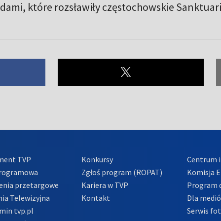
udami, które rozsławiły częstochowskie Sanktua
ment TVP
Konkursy
Centrum i
Programowa
Zgłoś program (ROPAT)
Komisja E
enia przetargowe
Kariera w TVP
Program d
ia Telewizyjna
Kontakt
Dla medi
min tvp.pl
Serwis fo