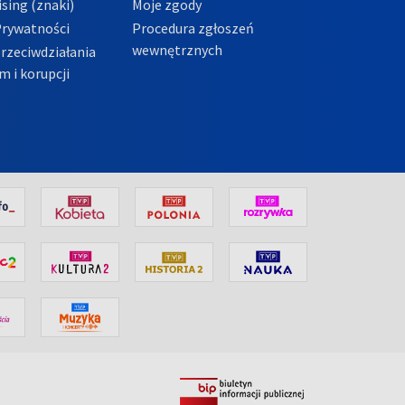
sing (znaki)
Moje zgody
Prywatności
Procedura zgłoszeń
wewnętrznych
przeciwdziałania
m i korupcji