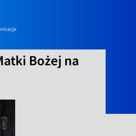
ormacje
atki Bożej na