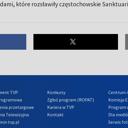
udami, które rozsławiły częstochowskie Sanktua
ment TVP
Konkursy
Centrum i
Programowa
Zgłoś program (ROPAT)
Komisja E
enia przetargowe
Kariera w TVP
Program d
ia Telewizyjna
Kontakt
Dla medi
min tvp.pl
Serwis fo