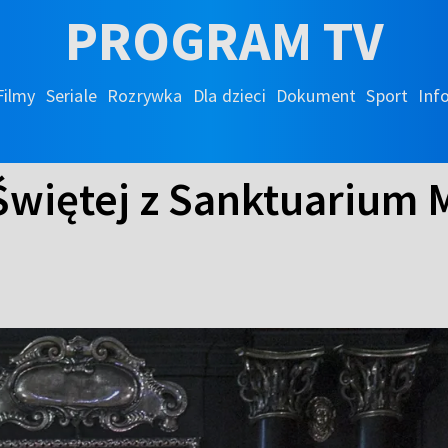
PROGRAM TV
Filmy
Seriale
Rozrywka
Dla dzieci
Dokument
Sport
Inf
Świętej z Sanktuarium M