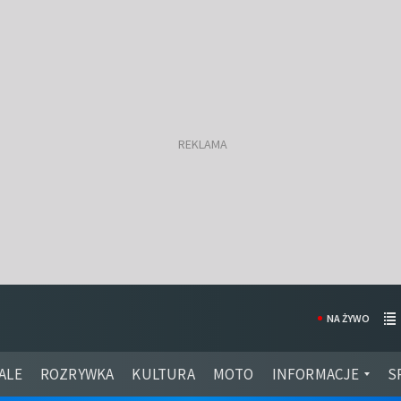
NA ŻYWO
ALE
ROZRYWKA
KULTURA
MOTO
INFORMACJE
S