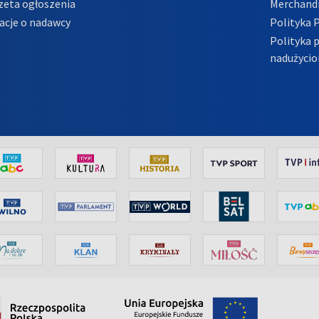
zeta ogłoszenia
Merchandi
acje o nadawcy
Polityka 
Polityka 
nadużycio