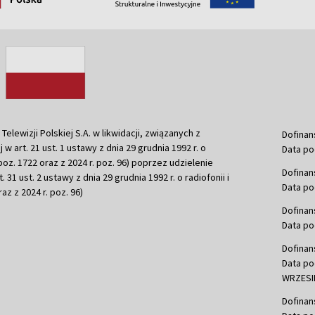
ewizji Polskiej S.A. w likwidacji, związanych z
Dofinan
j w art. 21 ust. 1 ustawy z dnia 29 grudnia 1992 r. o
Data po
r. poz. 1722 oraz z 2024 r. poz. 96) poprzez udzielenie
Dofinan
 31 ust. 2 ustawy z dnia 29 grudnia 1992 r. o radiofonii i
Data po
raz z 2024 r. poz. 96)
Dofinan
Data po
Dofinan
Data po
WRZESIE
Dofinan