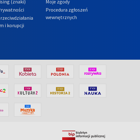
sing (znaki)
Moje zgody
Prywatności
Procedura zgłoszeń
wewnętrznych
przeciwdziałania
m i korupcji