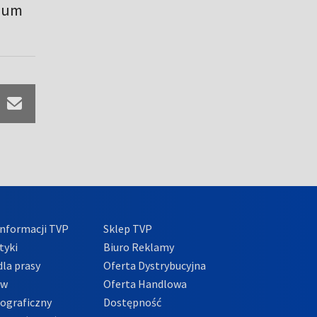
rium
nformacji TVP
Sklep TVP
tyki
Biuro Reklamy
la prasy
Oferta Dystrybucyjna
ów
Oferta Handlowa
tograficzny
Dostępność