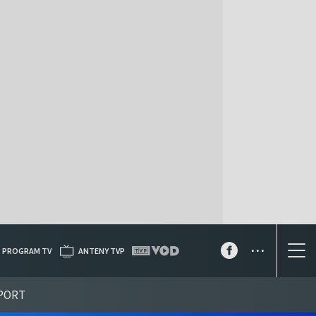
...
PROGRAM TV
ANTENY TVP
PORT