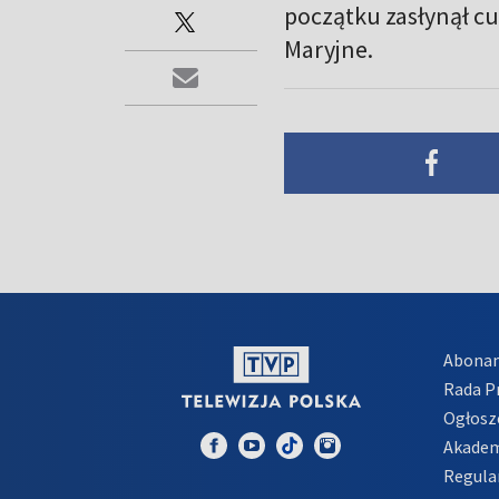
początku zasłynął c
Maryjne.
Abona
Rada 
Ogłosz
Akadem
Regula