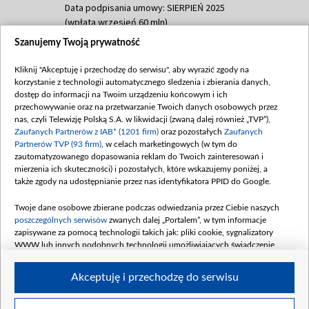
Data podpisania umowy: SIERPIEŃ 2025
(wpłata wrzesień 60 mln)
Szanujemy Twoją prywatność
Dofinansowanie 635 783 051,21 PLN
Data podpisania umowy: WRZESIEŃ 2025
Kliknij "Akceptuję i przechodzę do serwisu", aby wyrazić zgody na
(wpłata wrzesień 100 mln, październik 350
korzystanie z technologii automatycznego śledzenia i zbierania danych,
mln, listopad 265 mln)
dostęp do informacji na Twoim urządzeniu końcowym i ich
przechowywanie oraz na przetwarzanie Twoich danych osobowych przez
Dofinansowanie 48 862 000,00 PLN
nas, czyli Telewizję Polską S.A. w likwidacji (zwaną dalej również „TVP”),
Data podpisania umowy: GRUDZIEŃ 2025
Zaufanych Partnerów z IAB* (1201 firm)
oraz pozostałych
Zaufanych
(wpłata grudzień 60,548 mln)
Partnerów TVP (93 firm)
, w celach marketingowych (w tym do
zautomatyzowanego dopasowania reklam do Twoich zainteresowań i
Dofinansowanie 900 000 000,00 PLN
mierzenia ich skuteczności) i pozostałych, które wskazujemy poniżej, a
Data podpisania umowy: LUTY 2026 (wpłata
także zgody na udostępnianie przez nas identyfikatora PPID do Google.
26 lutego 80 mln, 4 marca 370 mln,
8
kwiecień 180 mln, 7 maja 180 mln, 8
Twoje dane osobowe zbierane podczas odwiedzania przez Ciebie naszych
czerwca 90 mln)
poszczególnych serwisów
zwanych dalej „Portalem”, w tym informacje
zapisywane za pomocą technologii takich jak: pliki cookie, sygnalizatory
Dofinansowanie 250 000 000,00 PLN
WWW lub innych podobnych technologii umożliwiających świadczenie
Data podpisania umowy LIPIEC 2026 (wpłata
dopasowanych i bezpiecznych usług, personalizację treści oraz reklam,
udostępnianie funkcji mediów społecznościowych oraz analizowanie ruchu
4 sierpnia 250 mln
Akceptuję i przechodzę do serwisu
w Internecie.
Twoje dane osobowe zbierane podczas odwiedzania przez Ciebie