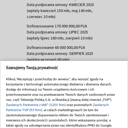
Data podpisania umowy: KWIECIEŃ 2025
(wpłaty kwiecień 150 mln, maj 140 mln,
czerwiec 10 mln)
Dofinansowanie 170 000 000,00 PLN
Data podpisania umowy: LIPIEC 2025
(wpłaty lipiec 160 mln, sierpień 10 mln)
Dofinansowanie 60 000 000,00 PLN
Data podpisania umowy: SIERPIEŃ 2025
(wpłata wrzesień 60 mln)
Szanujemy Twoją prywatność
Dofinansowanie 635 783 051,21 PLN
Data podpisania umowy: WRZESIEŃ 2025
Kliknij "Akceptuję i przechodzę do serwisu", aby wyrazić zgody na
(wpłata wrzesień 100 mln, październik 350
korzystanie z technologii automatycznego śledzenia i zbierania danych,
mln, listopad 265 mln)
dostęp do informacji na Twoim urządzeniu końcowym i ich
przechowywanie oraz na przetwarzanie Twoich danych osobowych przez
Dofinansowanie 48 862 000,00 PLN
nas, czyli Telewizję Polską S.A. w likwidacji (zwaną dalej również „TVP”),
Data podpisania umowy: GRUDZIEŃ 2025
Zaufanych Partnerów z IAB* (1201 firm)
oraz pozostałych
Zaufanych
(wpłata grudzień 60,548 mln)
Partnerów TVP (93 firm)
, w celach marketingowych (w tym do
zautomatyzowanego dopasowania reklam do Twoich zainteresowań i
Dofinansowanie 900 000 000,00 PLN
mierzenia ich skuteczności) i pozostałych, które wskazujemy poniżej, a
Data podpisania umowy: LUTY 2026 (wpłata
także zgody na udostępnianie przez nas identyfikatora PPID do Google.