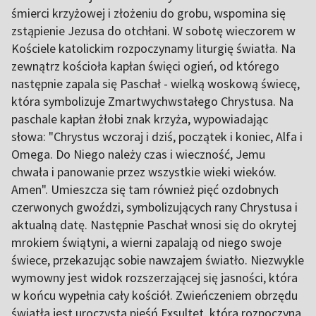
śmierci krzyżowej i złożeniu do grobu, wspomina się
zstąpienie Jezusa do otchłani. W sobotę wieczorem w
Kościele katolickim rozpoczynamy liturgię światła. Na
zewnątrz kościoła kapłan święci ogień, od którego
następnie zapala się Paschał - wielką woskową świecę,
która symbolizuje Zmartwychwstałego Chrystusa. Na
paschale kapłan żłobi znak krzyża, wypowiadając
słowa: "Chrystus wczoraj i dziś, początek i koniec, Alfa i
Omega. Do Niego należy czas i wieczność, Jemu
chwała i panowanie przez wszystkie wieki wieków.
Amen". Umieszcza się tam również pięć ozdobnych
czerwonych gwoździ, symbolizujących rany Chrystusa i
aktualną datę. Następnie Paschał wnosi się do okrytej
mrokiem świątyni, a wierni zapalają od niego swoje
świece, przekazując sobie nawzajem światło. Niezwykle
wymowny jest widok rozszerzającej się jasności, która
w końcu wypełnia cały kościół. Zwieńczeniem obrzędu
światła jest uroczysta pieśń Exsultet, która rozpoczyna