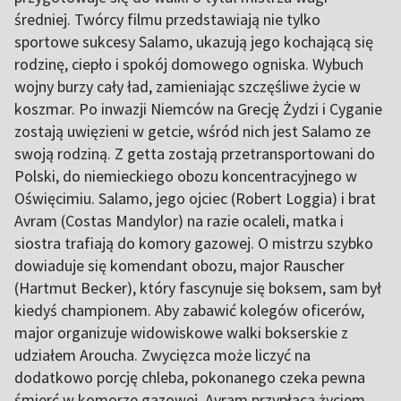
średniej. Twórcy filmu przedstawiają nie tylko
sportowe sukcesy Salamo, ukazują jego kochającą się
rodzinę, ciepło i spokój domowego ogniska. Wybuch
wojny burzy cały ład, zamieniając szczęśliwe życie w
koszmar. Po inwazji Niemców na Grecję Żydzi i Cyganie
zostają uwięzieni w getcie, wśród nich jest Salamo ze
swoją rodziną. Z getta zostają przetransportowani do
Polski, do niemieckiego obozu koncentracyjnego w
Oświęcimiu. Salamo, jego ojciec (Robert Loggia) i brat
Avram (Costas Mandylor) na razie ocaleli, matka i
siostra trafiają do komory gazowej. O mistrzu szybko
dowiaduje się komendant obozu, major Rauscher
(Hartmut Becker), który fascynuje się boksem, sam był
kiedyś championem. Aby zabawić kolegów oficerów,
major organizuje widowiskowe walki bokserskie z
udziałem Aroucha. Zwycięzca może liczyć na
dodatkowo porcję chleba, pokonanego czeka pewna
śmierć w komorze gazowej. Avram przypłaca życiem