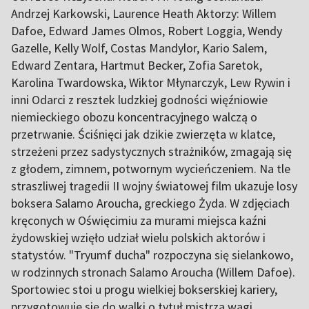
Andrzej Karkowski, Laurence Heath Aktorzy: Willem
Dafoe, Edward James Olmos, Robert Loggia, Wendy
Gazelle, Kelly Wolf, Costas Mandylor, Kario Salem,
Edward Zentara, Hartmut Becker, Zofia Saretok,
Karolina Twardowska, Wiktor Młynarczyk, Lew Rywin i
inni Odarci z resztek ludzkiej godności więźniowie
niemieckiego obozu koncentracyjnego walczą o
przetrwanie. Ściśnięci jak dzikie zwierzęta w klatce,
strzeżeni przez sadystycznych strażników, zmagają się
z głodem, zimnem, potwornym wycieńczeniem. Na tle
straszliwej tragedii II wojny światowej film ukazuje losy
boksera Salamo Aroucha, greckiego Żyda. W zdjęciach
kręconych w Oświęcimiu za murami miejsca kaźni
żydowskiej wzięło udział wielu polskich aktorów i
statystów. "Tryumf ducha" rozpoczyna się sielankowo,
w rodzinnych stronach Salamo Aroucha (Willem Dafoe).
Sportowiec stoi u progu wielkiej bokserskiej kariery,
przygotowuje się do walki o tytuł mistrza wagi