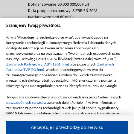
Dofinansowanie 60 000 000,00 PLN
Data podpisania umowy: SIERPIEŃ 2025
(wpłata wrzesień 60 mln)
Szanujemy Twoją prywatność
Dofinansowanie 635 783 051,21 PLN
Data podpisania umowy: WRZESIEŃ 2025
Kliknij "Akceptuję i przechodzę do serwisu", aby wyrazić zgody na
(wpłata wrzesień 100 mln, październik 350
korzystanie z technologii automatycznego śledzenia i zbierania danych,
mln, listopad 265 mln)
dostęp do informacji na Twoim urządzeniu końcowym i ich
przechowywanie oraz na przetwarzanie Twoich danych osobowych przez
Dofinansowanie 48 862 000,00 PLN
nas, czyli Telewizję Polską S.A. w likwidacji (zwaną dalej również „TVP”),
Data podpisania umowy: GRUDZIEŃ 2025
Zaufanych Partnerów z IAB* (1201 firm)
oraz pozostałych
Zaufanych
(wpłata grudzień 60,548 mln)
Partnerów TVP (93 firm)
, w celach marketingowych (w tym do
zautomatyzowanego dopasowania reklam do Twoich zainteresowań i
Dofinansowanie 900 000 000,00 PLN
mierzenia ich skuteczności) i pozostałych, które wskazujemy poniżej, a
Data podpisania umowy: LUTY 2026 (wpłata
także zgody na udostępnianie przez nas identyfikatora PPID do Google.
26 lutego 80 mln, 4 marca 370 mln,
8
kwiecień 180 mln, 7 maja 180 mln, 8
Twoje dane osobowe zbierane podczas odwiedzania przez Ciebie naszych
czerwca 90 mln)
poszczególnych serwisów
zwanych dalej „Portalem”, w tym informacje
zapisywane za pomocą technologii takich jak: pliki cookie, sygnalizatory
Dofinansowanie 250 000 000,00 PLN
WWW lub innych podobnych technologii umożliwiających świadczenie
Data podpisania umowy LIPIEC 2026 (wpłata
dopasowanych i bezpiecznych usług, personalizację treści oraz reklam,
udostępnianie funkcji mediów społecznościowych oraz analizowanie ruchu
4 sierpnia 250 mln
Akceptuję i przechodzę do serwisu
w Internecie.