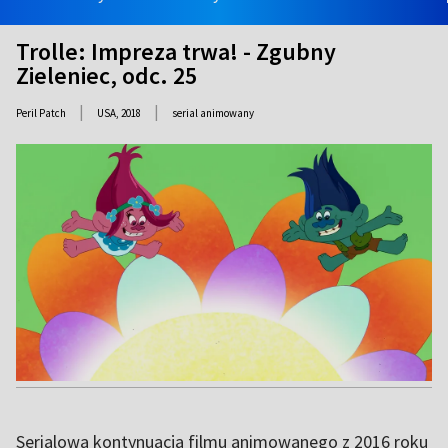
Trolle: Impreza trwa! - Zgubny
Zieleniec, odc. 25
|
|
Peril Patch
USA,
2018
serial animowany
Serialowa kontynuacja filmu animowanego z 2016 roku