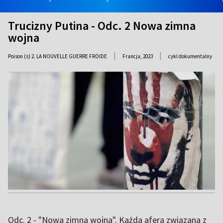
Trucizny Putina - Odc. 2 Nowa zimna
wojna
|
|
Poison (s) 2. LA NOUVELLE GUERRE FROIDE
Francja,
2023
cykl dokumentalny
Odc. 2 - "Nowa zimna wojna". Każda afera związana z