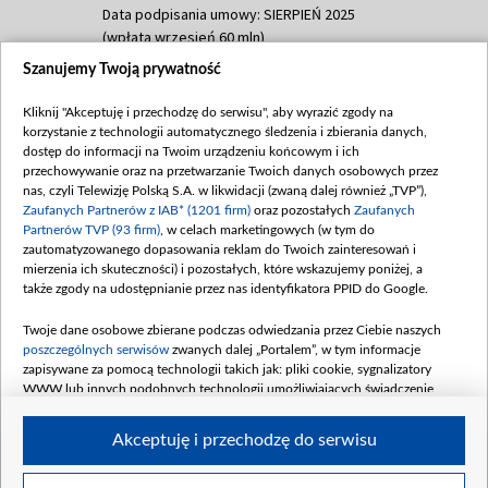
Data podpisania umowy: SIERPIEŃ 2025
(wpłata wrzesień 60 mln)
Szanujemy Twoją prywatność
Dofinansowanie 635 783 051,21 PLN
Data podpisania umowy: WRZESIEŃ 2025
Kliknij "Akceptuję i przechodzę do serwisu", aby wyrazić zgody na
(wpłata wrzesień 100 mln, październik 350
korzystanie z technologii automatycznego śledzenia i zbierania danych,
mln, listopad 265 mln)
dostęp do informacji na Twoim urządzeniu końcowym i ich
przechowywanie oraz na przetwarzanie Twoich danych osobowych przez
Dofinansowanie 48 862 000,00 PLN
nas, czyli Telewizję Polską S.A. w likwidacji (zwaną dalej również „TVP”),
Data podpisania umowy: GRUDZIEŃ 2025
Zaufanych Partnerów z IAB* (1201 firm)
oraz pozostałych
Zaufanych
(wpłata grudzień 60,548 mln)
Partnerów TVP (93 firm)
, w celach marketingowych (w tym do
zautomatyzowanego dopasowania reklam do Twoich zainteresowań i
Dofinansowanie 900 000 000,00 PLN
mierzenia ich skuteczności) i pozostałych, które wskazujemy poniżej, a
Data podpisania umowy: LUTY 2026 (wpłata
także zgody na udostępnianie przez nas identyfikatora PPID do Google.
26 lutego 80 mln, 4 marca 370 mln,
8
kwiecień 180 mln, 7 maja 180 mln, 8
Twoje dane osobowe zbierane podczas odwiedzania przez Ciebie naszych
czerwca 90 mln)
poszczególnych serwisów
zwanych dalej „Portalem”, w tym informacje
zapisywane za pomocą technologii takich jak: pliki cookie, sygnalizatory
Dofinansowanie 250 000 000,00 PLN
WWW lub innych podobnych technologii umożliwiających świadczenie
Data podpisania umowy LIPIEC 2026 (wpłata
dopasowanych i bezpiecznych usług, personalizację treści oraz reklam,
udostępnianie funkcji mediów społecznościowych oraz analizowanie ruchu
4 sierpnia 250 mln
Akceptuję i przechodzę do serwisu
w Internecie.