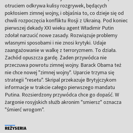
otruciem odkrywa kulisy rozgrywek, będących
pokłosiem zimnej wojny, i objaśnia to, co dzieje się od
chwili rozpoczęcia konfliktu Rosji z Ukrainą. Pod koniec
pierwszej dekady XXI wieku agent Władimir Putin
zdołał narzucić nowe zasady. Rozwiązuje problemy
własnymi sposobami i nie znosi krytyki. Udaje
zaangażowanie w walkę z terroryzmem. To działa.
Zachód opuszcza gardę. Żaden przywódca nie
przeczuwa powrotu zimnej wojny. Barack Obama też
nie chce nowej "zimnej wojny". Uparcie trzyma się
strategii "resetu". Skripal przekazuje Brytyjczykom
informacje w trakcie całego pierwszego mandatu
Putina. Rozsierdzony przywódca chce go dopaść. W
żargonie rosyjskich służb akronim "smiersz" oznacza
"śmierć wrogom".
REŻYSERIA