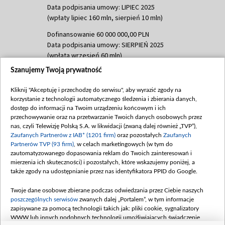
Data podpisania umowy: LIPIEC 2025
(wpłaty lipiec 160 mln, sierpień 10 mln)
Dofinansowanie 60 000 000,00 PLN
Data podpisania umowy: SIERPIEŃ 2025
(wpłata wrzesień 60 mln)
Szanujemy Twoją prywatność
Dofinansowanie 635 783 051,21 PLN
Data podpisania umowy: WRZESIEŃ 2025
Kliknij "Akceptuję i przechodzę do serwisu", aby wyrazić zgody na
(wpłata wrzesień 100 mln, październik 350
korzystanie z technologii automatycznego śledzenia i zbierania danych,
mln, listopad 265 mln)
dostęp do informacji na Twoim urządzeniu końcowym i ich
przechowywanie oraz na przetwarzanie Twoich danych osobowych przez
Dofinansowanie 48 862 000,00 PLN
nas, czyli Telewizję Polską S.A. w likwidacji (zwaną dalej również „TVP”),
Data podpisania umowy: GRUDZIEŃ 2025
Zaufanych Partnerów z IAB* (1201 firm)
oraz pozostałych
Zaufanych
(wpłata grudzień 60,548 mln)
Partnerów TVP (93 firm)
, w celach marketingowych (w tym do
zautomatyzowanego dopasowania reklam do Twoich zainteresowań i
Dofinansowanie 900 000 000,00 PLN
mierzenia ich skuteczności) i pozostałych, które wskazujemy poniżej, a
Data podpisania umowy: LUTY 2026 (wpłata
także zgody na udostępnianie przez nas identyfikatora PPID do Google.
26 lutego 80 mln, 4 marca 370 mln,
8
kwiecień 180 mln, 7 maja 180 mln, 8
Twoje dane osobowe zbierane podczas odwiedzania przez Ciebie naszych
czerwca 90 mln)
poszczególnych serwisów
zwanych dalej „Portalem”, w tym informacje
zapisywane za pomocą technologii takich jak: pliki cookie, sygnalizatory
Dofinansowanie 250 000 000,00 PLN
WWW lub innych podobnych technologii umożliwiających świadczenie