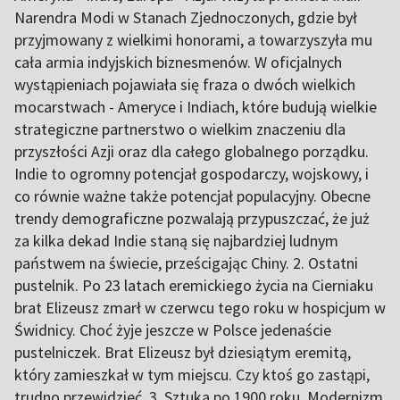
Narendra Modi w Stanach Zjednoczonych, gdzie był
przyjmowany z wielkimi honorami, a towarzyszyła mu
cała armia indyjskich biznesmenów. W oficjalnych
wystąpieniach pojawiała się fraza o dwóch wielkich
mocarstwach - Ameryce i Indiach, które budują wielkie
strategiczne partnerstwo o wielkim znaczeniu dla
przyszłości Azji oraz dla całego globalnego porządku.
Indie to ogromny potencjał gospodarczy, wojskowy, i
co równie ważne także potencjał populacyjny. Obecne
trendy demograficzne pozwalają przypuszczać, że już
za kilka dekad Indie staną się najbardziej ludnym
państwem na świecie, prześcigając Chiny. 2. Ostatni
pustelnik. Po 23 latach eremickiego życia na Cierniaku
brat Elizeusz zmarł w czerwcu tego roku w hospicjum w
Świdnicy. Choć żyje jeszcze w Polsce jedenaście
pustelniczek. Brat Elizeusz był dziesiątym eremitą,
który zamieszkał w tym miejscu. Czy ktoś go zastąpi,
trudno przewidzieć. 3. Sztuka po 1900 roku. Modernizm