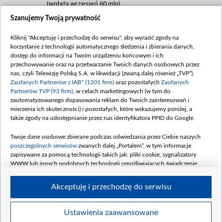
(wpłata wrzesień 60 mln)
Szanujemy Twoją prywatność
Dofinansowanie 635 783 051,21 PLN
Data podpisania umowy: WRZESIEŃ 2025
Kliknij "Akceptuję i przechodzę do serwisu", aby wyrazić zgody na
(wpłata wrzesień 100 mln, październik 350
korzystanie z technologii automatycznego śledzenia i zbierania danych,
mln, listopad 265 mln)
dostęp do informacji na Twoim urządzeniu końcowym i ich
przechowywanie oraz na przetwarzanie Twoich danych osobowych przez
Dofinansowanie 48 862 000,00 PLN
nas, czyli Telewizję Polską S.A. w likwidacji (zwaną dalej również „TVP”),
Data podpisania umowy: GRUDZIEŃ 2025
Zaufanych Partnerów z IAB* (1201 firm)
oraz pozostałych
Zaufanych
(wpłata grudzień 60,548 mln)
Partnerów TVP (93 firm)
, w celach marketingowych (w tym do
zautomatyzowanego dopasowania reklam do Twoich zainteresowań i
Dofinansowanie 900 000 000,00 PLN
mierzenia ich skuteczności) i pozostałych, które wskazujemy poniżej, a
Data podpisania umowy: LUTY 2026 (wpłata
także zgody na udostępnianie przez nas identyfikatora PPID do Google.
26 lutego 80 mln, 4 marca 370 mln,
8
kwiecień 180 mln, 7 maja 180 mln, 8
Twoje dane osobowe zbierane podczas odwiedzania przez Ciebie naszych
czerwca 90 mln)
poszczególnych serwisów
zwanych dalej „Portalem”, w tym informacje
zapisywane za pomocą technologii takich jak: pliki cookie, sygnalizatory
Dofinansowanie 250 000 000,00 PLN
WWW lub innych podobnych technologii umożliwiających świadczenie
Data podpisania umowy LIPIEC 2026 (wpłata
dopasowanych i bezpiecznych usług, personalizację treści oraz reklam,
udostępnianie funkcji mediów społecznościowych oraz analizowanie ruchu
4 sierpnia 250 mln
Akceptuję i przechodzę do serwisu
w Internecie.
Twoje dane osobowe zbierane podczas odwiedzania przez Ciebie
Ustawienia zaawansowane
poszczególnych serwisów
na Portalu, takie jak adresy IP, identyfikatory