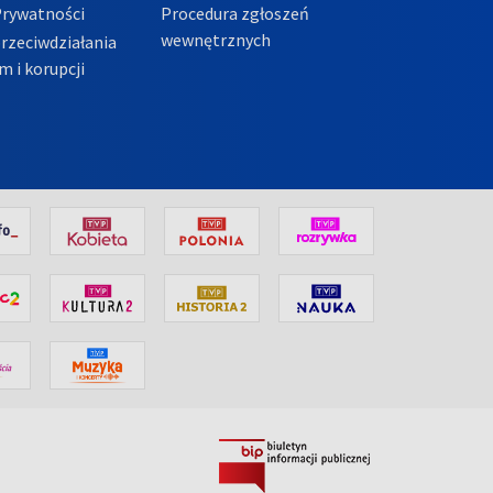
Prywatności
Procedura zgłoszeń
wewnętrznych
przeciwdziałania
m i korupcji