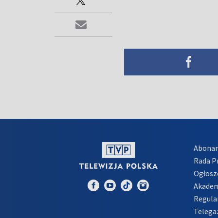
Abona
Rada 
Ogłosz
Akadem
Regula
Telega