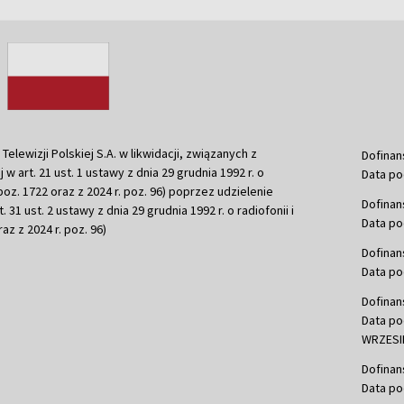
ewizji Polskiej S.A. w likwidacji, związanych z
Dofinan
j w art. 21 ust. 1 ustawy z dnia 29 grudnia 1992 r. o
Data po
r. poz. 1722 oraz z 2024 r. poz. 96) poprzez udzielenie
Dofinan
 31 ust. 2 ustawy z dnia 29 grudnia 1992 r. o radiofonii i
Data po
raz z 2024 r. poz. 96)
Dofinan
Data po
Dofinan
Data po
WRZESIE
Dofinan
Data po