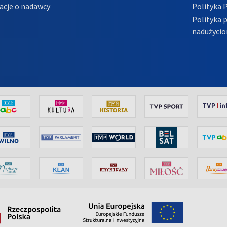
acje o nadawcy
Polityka 
Polityka 
nadużycio