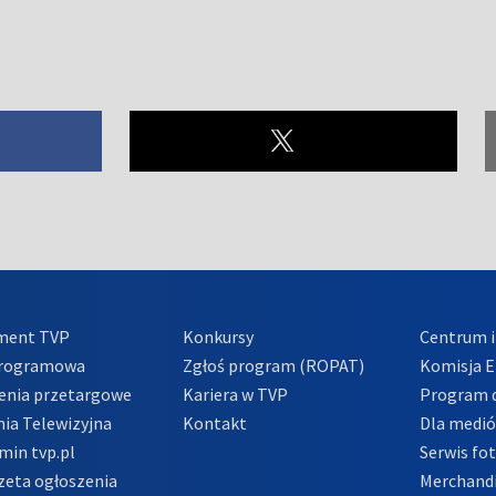
ment TVP
Konkursy
Centrum i
Programowa
Zgłoś program (ROPAT)
Komisja E
enia przetargowe
Kariera w TVP
Program d
ia Telewizyjna
Kontakt
Dla medi
min tvp.pl
Serwis fo
zeta ogłoszenia
Merchandi