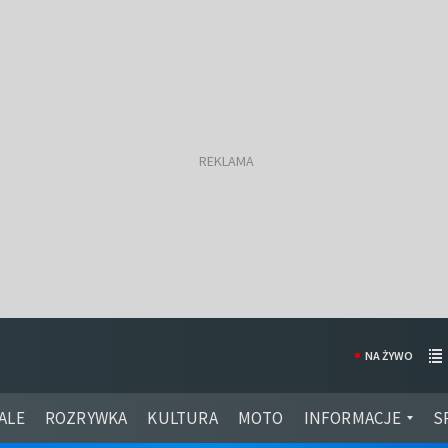
NA ŻYWO
ALE
ROZRYWKA
KULTURA
MOTO
INFORMACJE
S