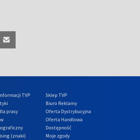
nformacji TVP
Sklep TVP
tyki
Biuro Reklamy
la prasy
Oferta Dystrybucyjna
ów
Oferta Handlowa
tograficzny
Dostępność
sing (znaki)
Moje zgody