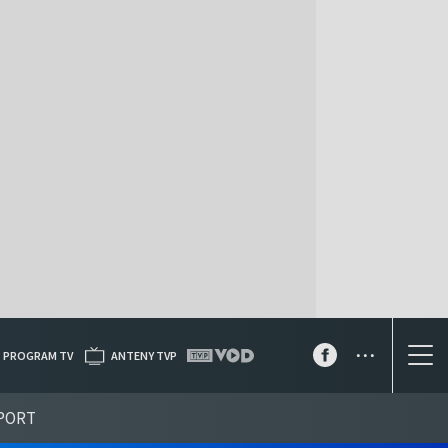
...
PROGRAM TV
ANTENY TVP
PORT