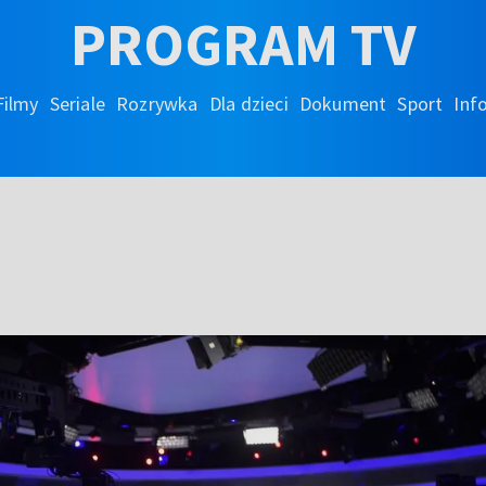
PROGRAM TV
Filmy
Seriale
Rozrywka
Dla dzieci
Dokument
Sport
Inf