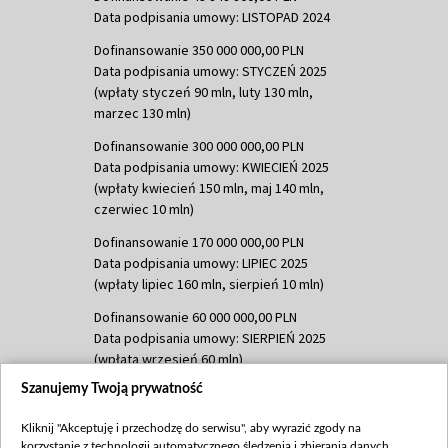
Data podpisania umowy: LISTOPAD 2024
Dofinansowanie 350 000 000,00 PLN
Data podpisania umowy: STYCZEŃ 2025
(wpłaty styczeń 90 mln, luty 130 mln,
marzec 130 mln)
Dofinansowanie 300 000 000,00 PLN
Data podpisania umowy: KWIECIEŃ 2025
(wpłaty kwiecień 150 mln, maj 140 mln,
czerwiec 10 mln)
Dofinansowanie 170 000 000,00 PLN
Data podpisania umowy: LIPIEC 2025
(wpłaty lipiec 160 mln, sierpień 10 mln)
Dofinansowanie 60 000 000,00 PLN
Data podpisania umowy: SIERPIEŃ 2025
(wpłata wrzesień 60 mln)
Szanujemy Twoją prywatność
Dofinansowanie 635 783 051,21 PLN
Data podpisania umowy: WRZESIEŃ 2025
Kliknij "Akceptuję i przechodzę do serwisu", aby wyrazić zgody na
(wpłata wrzesień 100 mln, październik 350
korzystanie z technologii automatycznego śledzenia i zbierania danych,