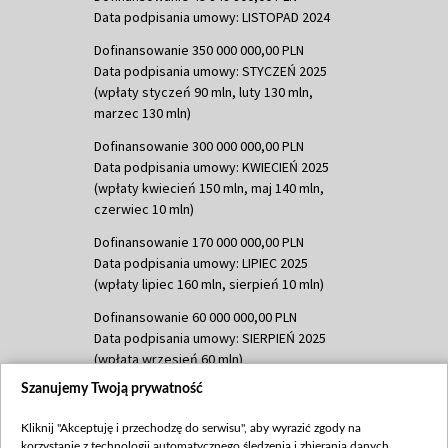
Data podpisania umowy: LISTOPAD 2024
Dofinansowanie 350 000 000,00 PLN
Data podpisania umowy: STYCZEŃ 2025
(wpłaty styczeń 90 mln, luty 130 mln,
marzec 130 mln)
Dofinansowanie 300 000 000,00 PLN
Data podpisania umowy: KWIECIEŃ 2025
(wpłaty kwiecień 150 mln, maj 140 mln,
czerwiec 10 mln)
Dofinansowanie 170 000 000,00 PLN
Data podpisania umowy: LIPIEC 2025
(wpłaty lipiec 160 mln, sierpień 10 mln)
Dofinansowanie 60 000 000,00 PLN
Data podpisania umowy: SIERPIEŃ 2025
(wpłata wrzesień 60 mln)
Szanujemy Twoją prywatność
Dofinansowanie 635 783 051,21 PLN
Data podpisania umowy: WRZESIEŃ 2025
Kliknij "Akceptuję i przechodzę do serwisu", aby wyrazić zgody na
(wpłata wrzesień 100 mln, październik 350
korzystanie z technologii automatycznego śledzenia i zbierania danych,