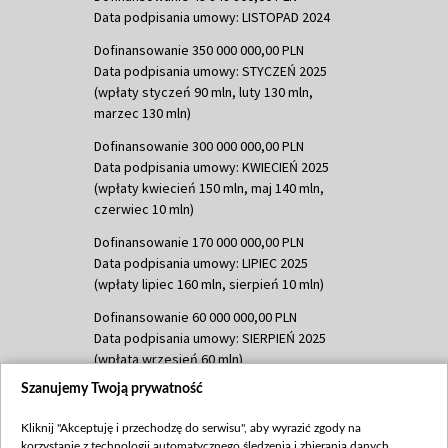
Data podpisania umowy: LISTOPAD 2024
Dofinansowanie 350 000 000,00 PLN
Data podpisania umowy: STYCZEŃ 2025
(wpłaty styczeń 90 mln, luty 130 mln,
marzec 130 mln)
Dofinansowanie 300 000 000,00 PLN
Data podpisania umowy: KWIECIEŃ 2025
(wpłaty kwiecień 150 mln, maj 140 mln,
czerwiec 10 mln)
Dofinansowanie 170 000 000,00 PLN
Data podpisania umowy: LIPIEC 2025
(wpłaty lipiec 160 mln, sierpień 10 mln)
Dofinansowanie 60 000 000,00 PLN
Data podpisania umowy: SIERPIEŃ 2025
(wpłata wrzesień 60 mln)
Szanujemy Twoją prywatność
Dofinansowanie 635 783 051,21 PLN
Data podpisania umowy: WRZESIEŃ 2025
Kliknij "Akceptuję i przechodzę do serwisu", aby wyrazić zgody na
(wpłata wrzesień 100 mln, październik 350
korzystanie z technologii automatycznego śledzenia i zbierania danych,