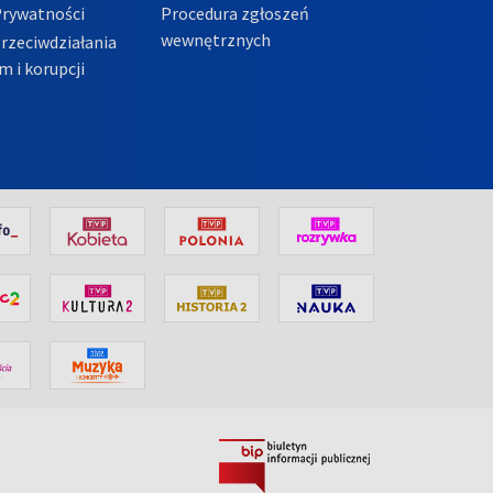
Prywatności
Procedura zgłoszeń
wewnętrznych
przeciwdziałania
m i korupcji