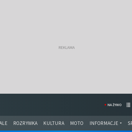
NA ŻYWO
ALE
ROZRYWKA
KULTURA
MOTO
INFORMACJE
S