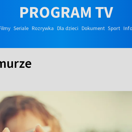
PROGRAM TV
Filmy
Seriale
Rozrywka
Dla dzieci
Dokument
Sport
Inf
murze