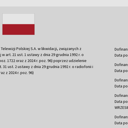
ewizji Polskiej S.A. w likwidacji, związanych z
Dofinan
j w art. 21 ust. 1 ustawy z dnia 29 grudnia 1992 r. o
Data po
r. poz. 1722 oraz z 2024 r. poz. 96) poprzez udzielenie
Dofinan
 31 ust. 2 ustawy z dnia 29 grudnia 1992 r. o radiofonii i
Data po
raz z 2024 r. poz. 96)
Dofinan
Data po
Dofinan
Data po
WRZESIE
Dofinan
Data po