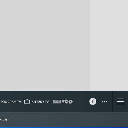
...
PROGRAM TV
ANTENY TVP
PORT