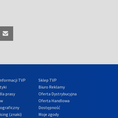
nformacji TVP
Sklep TVP
tyki
Biuro Reklamy
la prasy
Oferta Dystrybucyjna
ów
Oferta Handlowa
tograficzny
Dostępność
sing (znaki)
Moje zgody