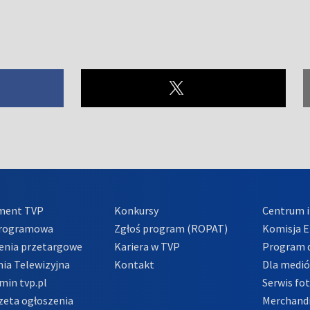
ment TVP
Konkursy
Centrum i
Programowa
Zgłoś program (ROPAT)
Komisja E
enia przetargowe
Kariera w TVP
Program d
ia Telewizyjna
Kontakt
Dla medi
min tvp.pl
Serwis fo
zeta ogłoszenia
Merchandi