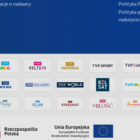
acje o nadawcy
Polityka 
Polityka 
nadużycio