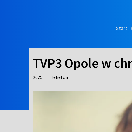
Start
TVP3 Opole w ch
2025
|
felieton