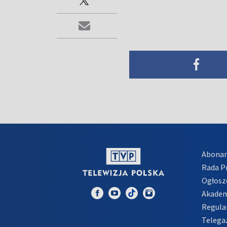
Abona
Rada 
Ogłosz
Akadem
Regula
Telega