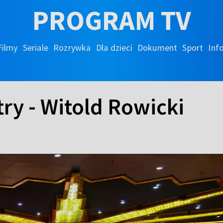
PROGRAM TV
Filmy
Seriale
Rozrywka
Dla dzieci
Dokument
Sport
Inf
ry - Witold Rowicki