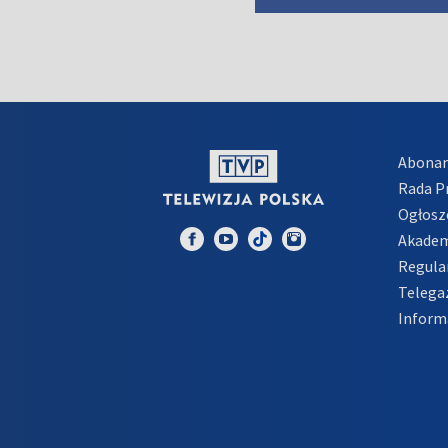
Abona
Rada 
Ogłosz
Akadem
Regula
Telega
Inform