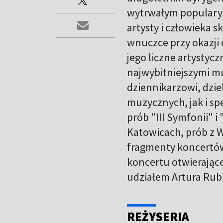
wytrwałym popularyz
artysty i człowieka 
wnuczce przy okazji 
jego liczne artystyc
najwybitniejszymi mu
dziennikarzowi, dzie
muzycznych, jak i sp
prób "III Symfonii"
Katowicach, prób z 
fragmenty koncertów
koncertu otwierając
udziałem Artura Rub
REŻYSERIA