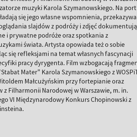
atorze muzyki Karola Szymanowskiego. Na port
składają się jego własne wspomnienia, przekazyw
oglądania slajdów z podróży i zdjęć dokumentuj
zne i prywatne podróże oraz spotkania z
zykami świata. Artysta opowiada też o sobie
ląc się refleksjami na temat własnych fascynacji
ecyfiki pracy dyrygenta. Film wzbogacają fragme
 i "Stabat Mater" Karola Szymanowskiego z WOSPi
Witoldem Małcużyńskim przy fortepianie oraz
 z Filharmonii Narodowej w Warszawie, m. in.
ego VI Międzynarodowy Konkurs Chopinowski z
insteina.