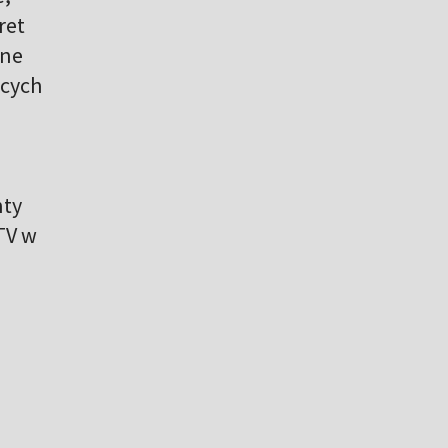
ret
ane
ących
nty
TV w