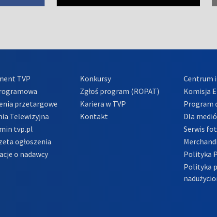
ment TVP
Konkursy
Centrum i
Programowa
Zgłoś program (ROPAT)
Komisja E
enia przetargowe
Kariera w TVP
Program d
ia Telewizyjna
Kontakt
Dla medi
min tvp.pl
Serwis fo
zeta ogłoszenia
Merchandi
acje o nadawcy
Polityka 
Polityka 
nadużycio