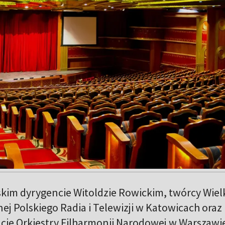
kim dyrygencie Witoldzie Rowickim, twórcy Wielk
ej Polskiego Radia i Telewizji w Katowicach oraz
cie Orkiestry Filharmonii Narodowej w Warszawi