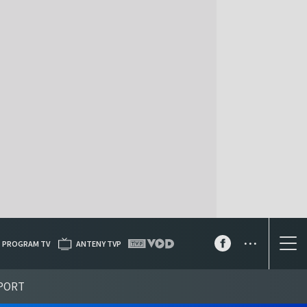
...
PROGRAM TV
ANTENY TVP
PORT