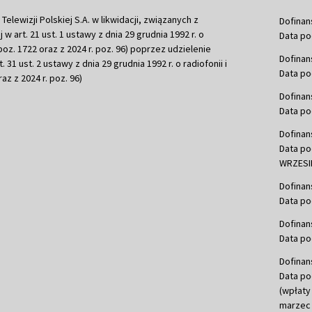
ewizji Polskiej S.A. w likwidacji, związanych z
Dofinan
j w art. 21 ust. 1 ustawy z dnia 29 grudnia 1992 r. o
Data po
r. poz. 1722 oraz z 2024 r. poz. 96) poprzez udzielenie
Dofinan
 31 ust. 2 ustawy z dnia 29 grudnia 1992 r. o radiofonii i
Data po
raz z 2024 r. poz. 96)
Dofinan
Data po
Dofinan
Data po
WRZESIE
Dofinan
Data po
Dofinan
Data po
Dofinan
Data po
(wpłaty
marzec 