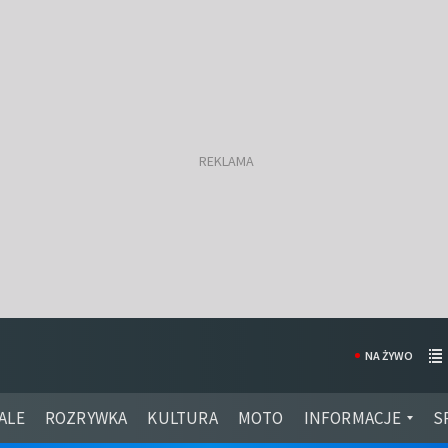
NA ŻYWO
ALE
ROZRYWKA
KULTURA
MOTO
INFORMACJE
S