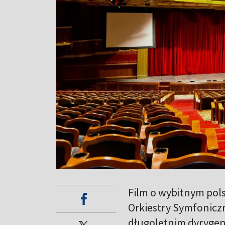
Film o wybitnym pols
Orkiestry Symfoniczn
długoletnim dyrygen