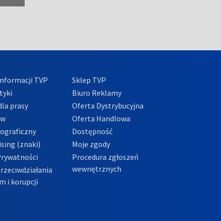
nformacji TVP
Sklep TVP
tyki
Biuro Reklamy
la prasy
Oferta Dystrybucyjna
ów
Oferta Handlowa
tograficzny
Dostępność
sing (znaki)
Moje zgody
Prywatności
Procedura zgłoszeń
wewnętrznych
przeciwdziałania
m i korupcji