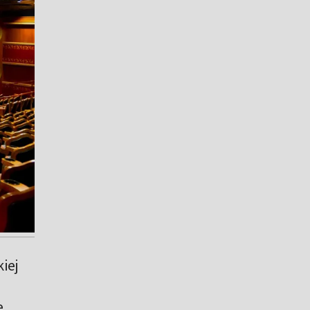
iej
e,